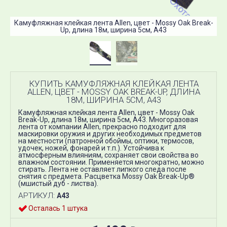
К
Камуфляжная клейкая лента Allen, цвет - Mossy Oak Break-
Up, длина 18м, ширина 5см, A43
КУПИТЬ КАМУФЛЯЖНАЯ КЛЕЙКАЯ ЛЕНТА
ALLEN, ЦВЕТ - MOSSY OAK BREAK-UP, ДЛИНА
18М, ШИРИНА 5СМ, A43
Камуфляжная клейкая лента Allen, цвет - Mossy Oak
Break-Up, длина 18м, ширина 5см, A43. Многоразовая
лента от компании Allen, прекрасно подходит для
маскировки оружия и других необходимых предметов
на местности (патронной обоймы, оптики, термосов,
удочек, ножей, фонарей и т.п.). Устойчива к
атмосферным влияниям, сохраняет свои свойства во
влажном состоянии. Применяется многократно, можно
стирать. Лента не оставляет липкого следа после
снятия с предмета. Расцветка Mossy Oak Break-Up®
(мшистый дуб - листва).
АРТИКУЛ:
A43
Осталась 1 штука