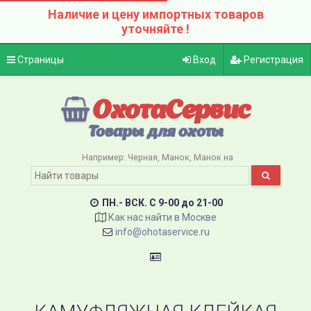
Наличие и цену импортных товаров
уточняйте !
Страницы
Вход
Регистрация
ОхотаСервис
Товары для охоты
Например:
Черная
Манок
Манок на
ПН.- ВСК. C 9-00 до 21-00
Как нас найти в Москве
info@ohotaservice.ru