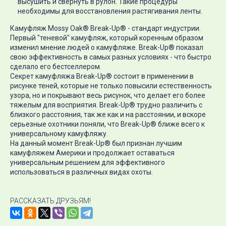
высушить и свернуть в рулон. Такие процедуры
необходимы для восстановления растягивания ленты.
Камуфляж Mossy Oak
®
Break-Up
®
- стандарт индустрии.
Первый "теневой" камуфляж, который коренным образом
изменил мнение людей о камуфляже. Break-Up
®
показал
свою эффективность в самых разных условиях - что быстро
сделало его бестселлером.
Секрет камуфляжа Break-Up
®
состоит в применении в
рисунке теней, которые не только повысили естественность
узора, но и покрывают весь рисунок, что делает его более
тяжелым для восприятия. Break-Up
®
трудно различить с
близкого расстояния, так же как и на расстоянии, и вскоре
серьезные охотники поняли, что Break-Up
®
ближе всего к
универсальному камуфляжу.
На данный момент Break-Up
®
был признан лучшим
камуфляжем Америки и продолжает оставаться
универсальным решением для эффективного
использоваться в различных видах охоты.
РАССКАЗАТЬ ДРУЗЬЯМ!