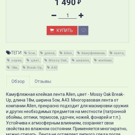
1 490
₽
КУПИТЬ
ТЕГИ:
5см
длина
Allen
Камуфляжная
лента
серия
цвет
Mossy Oak
ширина
клейкая
18м
Break-Up
A43
Обзор
Отзывы
Камуфляжная клейкая лента Allen, цвет - Mossy Oak Break-
Up, длина 18м, ширина 5см, A43. Многоразовая лента от
компании Allen, прекрасно подходит для маскировки оружия
и других необходимых предметов на местности (патронной
обоймы, оптики, термосов, удочек, ножей, фонарей и т.п.).
Устойчива к атмосферным влияниям, сохраняет свои
свойства во влажном состоянии. Применяется многократно,
можно стирать. Лента не оставляет липкого следа после