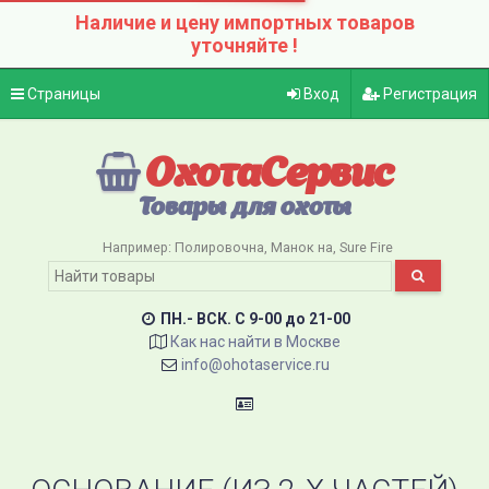
Наличие и цену импортных товаров
уточняйте !
Страницы
Вход
Регистрация
ОхотаСервис
Товары для охоты
Например:
Полировочна
Манок на
Sure Fire
ПН.- ВСК. C 9-00 до 21-00
Как нас найти в Москве
info@ohotaservice.ru