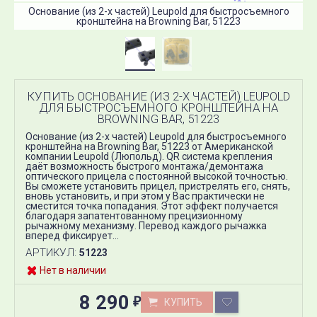
Основание (из 2-х частей) Leupold для быстросъемного
кронштейна на Browning Bar, 51223
КУПИТЬ ОСНОВАНИЕ (ИЗ 2-Х ЧАСТЕЙ) LEUPOLD
ДЛЯ БЫСТРОСЪЕМНОГО КРОНШТЕЙНА НА
BROWNING BAR, 51223
Основание (из 2-х частей) Leupold для быстросъемного
кронштейна на Browning Bar, 51223 от Американской
компании Leupold (Люпольд). QR система крепления
даёт возможность быстрого монтажа/демонтажа
оптического прицела с постоянной высокой точностью.
Вы сможете установить прицел, пристрелять его, снять,
вновь установить, и при этом у Вас практически не
сместится точка попадания. Этот эффект получается
благодаря запатентованному прецизионному
рычажному механизму. Перевод каждого рычажка
вперед фиксирует...
АРТИКУЛ:
51223
Нет в наличии
8 290
КУПИТЬ
₽