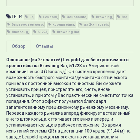
ТЕГИ:
на
Leupold
Основание
Browning
Bar
быстросъемного
кронштейна
из 2-х частей
Люпольд
51223
Browning Bar
Обзор
Отзывы
Основание (из 2-х частей) Leupold для быстросъемного
кронштейна на Browning Bar, 51223
от Американской
компании Leupold (Люпольд). QR система крепления даёт
возможность быстрого монтажа/демонтажа оптического
прицела с постоянной высокой точностью. Вы сможете
установить прицел, пристрелять его, снять, вновь
установить, и при этом у Вас практически не сместится точка
попадания. Этот эффект получается благодаря
запатентованному прецизионному рычажному механизму.
Перевод каждого рычажка вперед фиксирует вставленный
в него шток кольца, оттягивает его вниз и вперед и
устанавливает кольцо в рабочее положение. Во время
испытаний системы QR на дистанции 100 ярдов (91,44 м) на
заводе Leupold прицел многократно устанавливали и