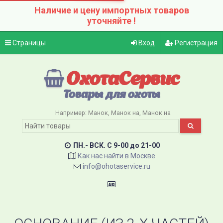
Наличие и цену импортных товаров
уточняйте !
Страницы
Вход
Регистрация
ОхотаСервис
Товары для охоты
Например:
Манок
Манок на
Манок на
ПН.- ВСК. C 9-00 до 21-00
Как нас найти в Москве
info@ohotaservice.ru