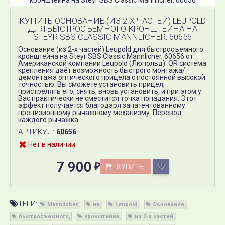
кронштейна на Steyr SBS Classic Mannlicher, 60656
КУПИТЬ ОСНОВАНИЕ (ИЗ 2-Х ЧАСТЕЙ) LEUPOLD
ДЛЯ БЫСТРОСЪЕМНОГО КРОНШТЕЙНА НА
STEYR SBS CLASSIC MANNLICHER, 60656
Основание (из 2-х частей) Leupold для быстросъемного
кронштейна на Steyr SBS Classic Mannlicher, 60656 от
Американской компании Leupold (Люпольд). QR система
крепления даёт возможность быстрого монтажа/
демонтажа оптического прицела с постоянной высокой
точностью. Вы сможете установить прицел,
пристрелять его, снять, вновь установить, и при этом у
Вас практически не сместится точка попадания. Этот
эффект получается благодаря запатентованному
прецизионному рычажному механизму. Перевод
каждого рычажка...
АРТИКУЛ:
60656
Нет в наличии
7 900
КУПИТЬ
₽
ТЕГИ:
Mannlicher
на
Leupold
Основание
быстросъемного
кронштейна
из 2-х частей