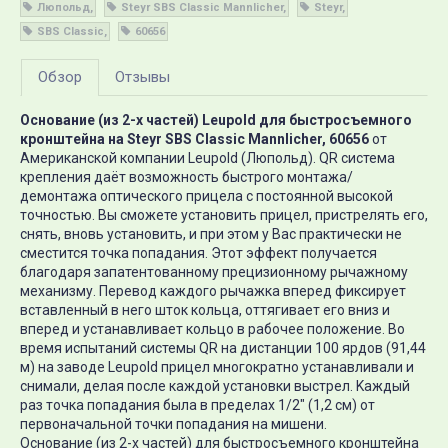
Люпольд
Steyr SBS Classic Mannlicher
Steyr
SBS Classic
60656
Обзор
Отзывы
Основание (из 2-х частей) Leupold для быстросъемного
кронштейна на Steyr SBS Classic Mannlicher, 60656
от
Американской компании Leupold (Люпольд). QR система
крепления даёт возможность быстрого монтажа/
демонтажа оптического прицела с постоянной высокой
точностью. Вы сможете установить прицел, пристрелять его,
снять, вновь установить, и при этом у Вас практически не
сместится точка попадания. Этот эффект получается
благодаря запатентованному прецизионному рычажному
механизму. Перевод каждого рычажка вперед фиксирует
вставленный в него шток кольца, оттягивает его вниз и
вперед и устанавливает кольцо в рабочее положение. Во
время испытаний системы QR на дистанции 100 ярдов (91,44
м) на заводе Leupold прицел многократно устанавливали и
снимали, делая после каждой установки выстрел. Kаждый
раз точка попадания была в пределах 1/2" (1,2 см) от
первоначальной точки попадания на мишени.
Основание (из 2-х частей) для быстросъемного кронштейна