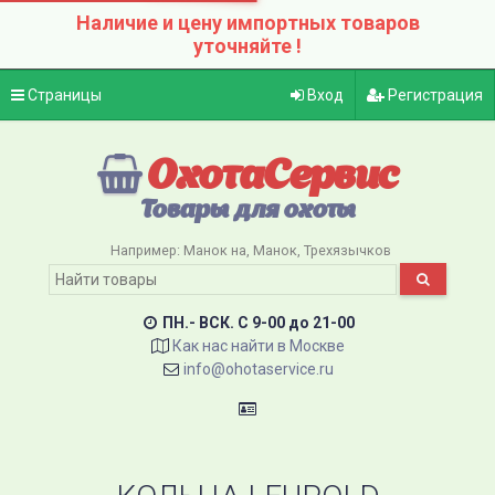
Наличие и цену импортных товаров
уточняйте !
Страницы
Вход
Регистрация
ОхотаСервис
Товары для охоты
Например:
Манок на
Манок
Трехязычков
ПН.- ВСК. C 9-00 до 21-00
Как нас найти в Москве
info@ohotaservice.ru