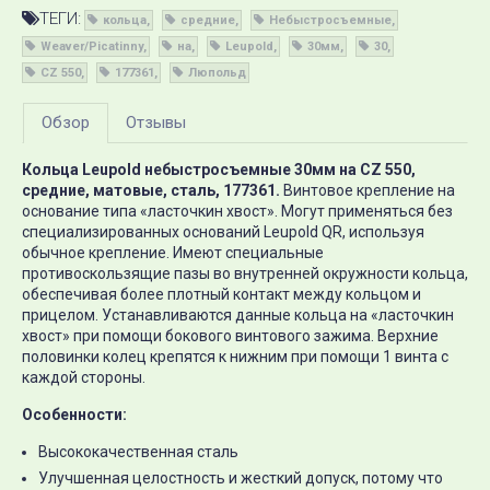
ТЕГИ:
кольца
средние
Небыстросъемные
Weaver/Picatinny
на
Leupold
30мм
30
CZ 550
177361
Люпольд
Обзор
Отзывы
Кольца Leupold небыстросъемные 30мм на CZ 550,
средние, матовые, сталь, 177361.
Винтовое крепление на
основание типа «ласточкин хвост». Могут применяться без
специализированных оснований Leupold QR, используя
обычное крепление. Имеют специальные
противоскользящие пазы во внутренней окружности кольца,
обеспечивая более плотный контакт между кольцом и
прицелом. Устанавливаются данные кольца на «ласточкин
хвост» при помощи бокового винтового зажима. Верхние
половинки колец крепятся к нижним при помощи 1 винта с
каждой стороны.
Особенности:
Высококачественная сталь
Улучшенная целостность и жесткий допуск, потому что