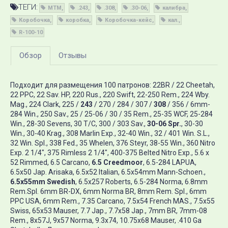
ТЕГИ:
MTM
.243
.308
.30-06
калибра
Коробочка
коробка
Коробочка-кейс
кал.
R-100-10
Обзор
Отзывы
Подходит для размещения 100 патронов: 22BR / 22 Cheetah,
22 PPC, 22 Sav. HP, 220 Rus., 220 Swift, 22-250 Rem., 224 Wby.
Mag., 224 Clark, 225 /
243
/ 270 / 284 / 307 /
308
/ 356 / 6mm-
284 Win., 250 Sav., 25 / 25-06 / 30 / 35 Rem., 25-35 WCF, 25-284
Win., 28-30 Sevens, 30 T/C, 300 / 303 Sav.,
30-06 Spr.
, 30-30
Win., 30-40 Krag., 308 Marlin Exp., 32-40 Win., 32 / 401 Win. S.L.,
32 Win. Spl., 338 Fed., 35 Whelen, 376 Steyr, 38-55 Win., 360 Nitro
Exp. 2 1/4", 375 Rimless 2 1/4", 400-375 Belted Nitro Exp., 5.6 x
52 Rimmed, 6.5 Carcano,
6.5 Creedmoor
, 6.5-284 LAPUA,
6.5x50 Jap. Arisaka, 6.5x52 Italian, 6.5x54mm Mann-Schoen.,
6.5x55mm Swedish
, 6.5x257 Roberts, 6.5-284 Norma, 6.8mm
Rem.Spl. 6mm BR-DX, 6mm Norma BR, 8mm Rem. Spl., 6mm
PPC USA, 6mm Rem., 7.35 Carcano, 7.5x54 French MAS., 7.5x55
Swiss, 65x53 Mauser, 7.7 Jap., 7.7x58 Jap., 7mm BR, 7mm-08
Rem., 8x57J, 9x57 Norma, 9.3x74, 10.75x68 Mauser, .410 Ga