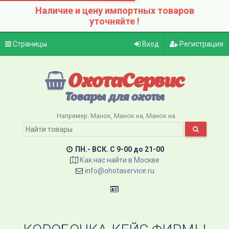
Наличие и цену импортных товаров
уточняйте !
Страницы
Вход
Регистрация
ОхотаСервис
Товары для охоты
Например:
Манок
Манок на
Манок на
ПН.- ВСК. C 9-00 до 21-00
Как нас найти в Москве
info@ohotaservice.ru