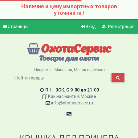
Наличие и цену импортных товаров
уточняйте !
Страницы
Вход
Регистрация
ОхотаСервис
Товары для охоты
Например:
Манок на
Манок на
Манок
ПН.- ВСК. C 9-00 до 21-00
Как нас найти в Москве
info@ohotaservice.ru