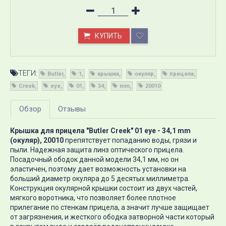
КУПИТЬ
ТЕГИ:
Butler
1
крышка
окуляр
прицела
Creek
eye
01
34
mm
20010
Обзор
Отзывы
Крышка для прицела "Butler Creek" 01 eye - 34,1 mm
(окуляр), 20010
препятствует попаданию воды, грязи и
пыли. Надежная защита линз оптического прицела.
Посадочный ободок данной модели 34,1 мм, но он
эластичен, поэтому дает возможность установки на
больший диаметр окуляра до 5 десятых миллиметра.
Конструкция окулярной крышки состоит из двух частей,
мягкого воротника, что позволяет более плотное
прилегание по стенкам прицела, а значит лучше защищает
от загрязнения, и жесткого ободка затворной части который