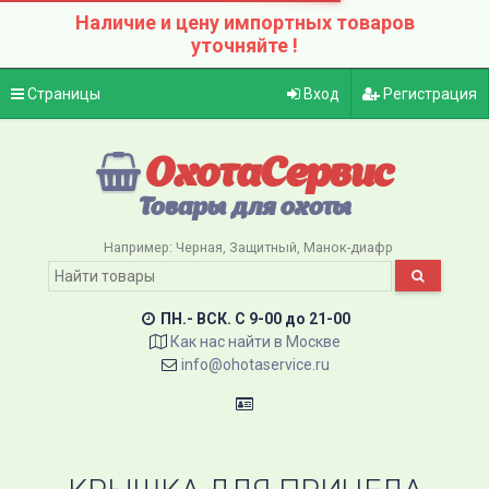
Наличие и цену импортных товаров
уточняйте !
Страницы
Вход
Регистрация
ОхотаСервис
Товары для охоты
Например:
Черная
Защитный
Манок-диафр
ПН.- ВСК. C 9-00 до 21-00
Как нас найти в Москве
info@ohotaservice.ru