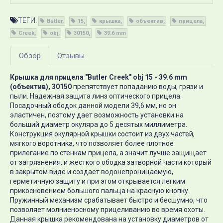
ТЕГИ:
Butler
15
крышка
объектив
прицела
Creek
obj
30150
39.6 mm
Обзор
Отзывы
Крышка для прицела "Butler Creek" obj 15 - 39.6 mm
(объектив), 30150
препятствует попаданию воды, грязи и
пыли. Надежная защита линз оптического прицела.
Посадочный ободок данной модели 39,6 мм, но он
эластичен, поэтому дает возможность установки на
больший диаметр окуляра до 5 десятых миллиметра.
Конструкция окулярной крышки состоит из двух частей,
мягкого воротника, что позволяет более плотное
прилегание по стенкам прицела, а значит лучше защищает
от загрязнения, и жесткого ободка затворной части который
в закрытом виде и создаёт водонепроницаемую,
герметичную защиту и при этом открывается легким
прикосновением большого пальца на красную кнопку.
Пружинный механизм срабатывает быстро и бесшумно, что
позволяет молниеносному прицеливанию во время охоты.
Данная крышка рекомендована на установку диаметров от