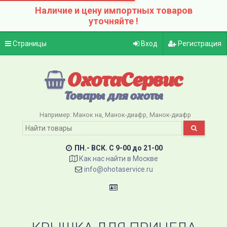
Наличие и цену импортных товаров
уточняйте !
Страницы
Вход
Регистрация
ОхотаСервис
Товары для охоты
Например:
Манок на
Манок-диафр
Манок-диафр
ПН.- ВСК. C 9-00 до 21-00
Как нас найти в Москве
info@ohotaservice.ru