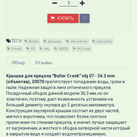
КУПИТЬ
ТЕГИ:
Butler
крышка
объектив
прицела
Creek
07
obj
30070
36.3 mm
Обзор
Отзывы
Крышка для прицела "Butler Creek" obj 07 - 36.3 mm
(объектив), 30070
препятствует попаданию воды, грязи и
пыли. Надежная защита линз оптического прицела.
Посадочный ободок данной модели 36,3 мм, но он
эластичен, поэтому дает возможность установки на
больший диаметр окуляра до 5 десятых миллиметра.
Конструкция окулярной крышки состоит из двух частей,
мягкого воротника, что позволяет более плотное
прилегание по стенкам прицела, а значит лучше защищает
от загрязнения, и жесткого ободка затворной части который
в закрытом виде и создаёт водонепроницаемую,