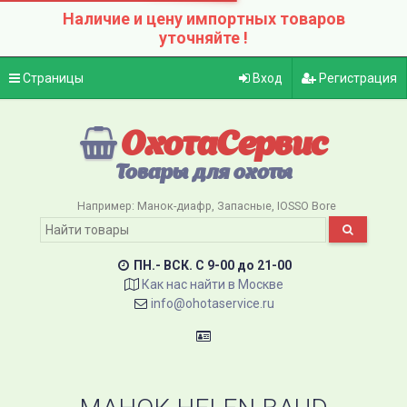
Наличие и цену импортных товаров
уточняйте !
Страницы
Вход
Регистрация
ОхотаСервис
Товары для охоты
Например:
Манок-диафр
Запасные
IOSSO Bore
ПН.- ВСК. C 9-00 до 21-00
Как нас найти в Москве
info@ohotaservice.ru