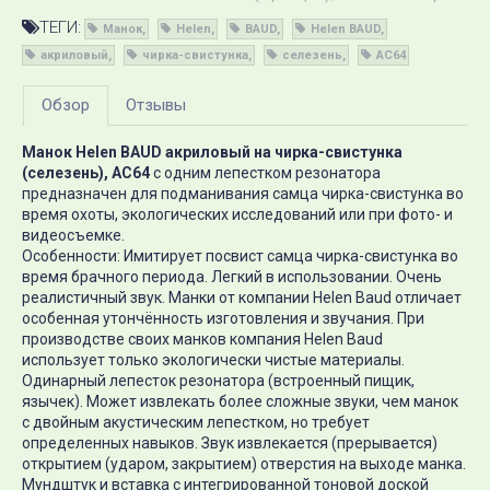
ТЕГИ:
Манок
Helen
BAUD
Helen BAUD
акриловый
чирка-свистунка
селезень
AC64
Обзор
Отзывы
Манок Helen BAUD акриловый на чирка-свистунка
(селезень), AC64
с одним лепестком резонатора
предназначен для подманивания самца чирка-свистунка во
время охоты, экологических исследований или при фото- и
видеосъемке.
Особенности: Имитирует посвист самца чирка-свистунка во
время брачного периода. Легкий в использовании. Очень
реалистичный звук. Манки от компании Helen Baud отличает
особенная утончённость изготовления и звучания. При
производстве своих манков компания Helen Baud
использует только экологически чистые материалы.
Одинарный лепесток резонатора (встроенный пищик,
язычек). Может извлекать более сложные звуки, чем манок
с двойным акустическим лепестком, но требует
определенных навыков. Звук извлекается (прерывается)
открытием (ударом, закрытием) отверстия на выходе манка.
Мундштук и вставка с интегрированной тоновой доской