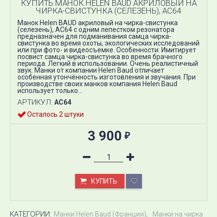
КУПИТЬ МАНОК HELEN BAUD АКРИЛОВЫЙ НА
ЧИРКА-СВИСТУНКА (СЕЛЕЗЕНЬ), AC64
Манок Helen BAUD акриловый на чирка-свистунка
(селезень), AC64 с одним лепестком резонатора
предназначен для подманивания самца чирка-
свистунка во время охоты, экологических исследований
или при фото- и видеосъемке. Особенности: Имитирует
посвист самца чирка-свистунка во время брачного
периода. Легкий в использовании. Очень реалистичный
звук. Манки от компании Helen Baud отличает
особенная утончённость изготовления и звучания. При
производстве своих манков компания Helen Baud
использует только...
АРТИКУЛ:
AC64
Осталось 2 штуки
3 900
₽
КУПИТЬ
КАТЕГОРИИ:
Манки Helen Baud (Франция)
Манки на чирка