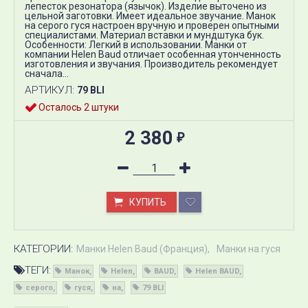
лепесток резонатора (язычок). Изделие выточено из
цельной заготовки. Имеет идеальное звучание. Манок
на серого гуся настроен вручную и проверен опытными
специалистами. Материал вставки и мундштука бук.
Особенности: Легкий в использовании. Манки от
компании Helen Baud отличает особенная утонченность
изготовления и звучания. Производитель рекомендует
сначала...
АРТИКУЛ:
79 BLI
Осталось 2 штуки
2 380
₽
КУПИТЬ
КАТЕГОРИИ:
Манки Helen Baud (Франция)
Манки на гуся
ТЕГИ:
Манок
Helen
BAUD
Helen BAUD
серого
гуся
на
79 BLI