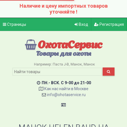
Наличие и цену импортных товаров
уточняйте !
Страницы
Вход
Регистрация
ОхотаСервис
Товары для охоты
Например:
Паста J-B
Манок
Манок
ПН.- ВСК. C 9-00 до 21-00
Как нас найти в Москве
info@ohotaservice.ru