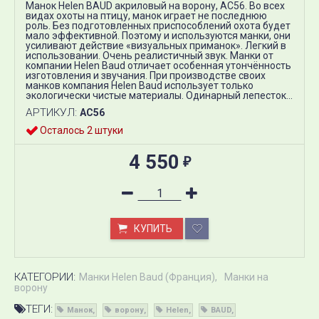
Манок Helen BAUD акриловый на ворону, AC56. Во всех
видах охоты на птицу, манок играет не последнюю
роль. Без подготовленных приспособлений охота будет
мало эффективной. Поэтому и используются манки, они
усиливают действие «визуальных приманок». Легкий в
использовании. Очень реалистичный звук. Манки от
компании Helen Baud отличает особенная утончённость
изготовления и звучания. При производстве своих
манков компания Helen Baud использует только
экологически чистые материалы. Одинарный лепесток...
АРТИКУЛ:
AC56
Осталось 2 штуки
4 550
₽
КУПИТЬ
КАТЕГОРИИ:
Манки Helen Baud (Франция)
Манки на
ворону
ТЕГИ:
Манок
ворону
Helen
BAUD