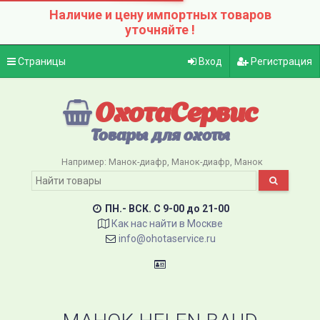
Наличие и цену импортных товаров
уточняйте !
Страницы
Вход
Регистрация
ОхотаСервис
Товары для охоты
Например:
Манок-диафр
Манок-диафр
Манок
ПН.- ВСК. C 9-00 до 21-00
Как нас найти в Москве
info@ohotaservice.ru