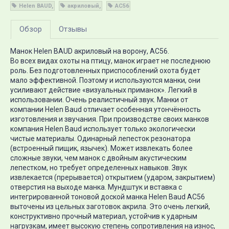
Helen BAUD
акриловый
AC56
Обзор
Отзывы
Манок Helen BAUD акриловый на ворону, AC56.
Во всех видах охоты на птицу, манок играет не последнюю
роль. Без подготовленных приспособлений охота будет
мало эффективной. Поэтому и используются манки, они
усиливают действие «визуальных приманок». Легкий в
использовании. Очень реалистичный звук. Манки от
компании Helen Baud отличает особенная утончённость
изготовления и звучания. При производстве своих манков
компания Helen Baud использует только экологически
чистые материалы. Одинарный лепесток резонатора
(встроенный пищик, язычек). Может извлекать более
сложные звуки, чем манок с двойным акустическим
лепестком, но требует определенных навыков. Звук
извлекается (прерывается) открытием (ударом, закрытием)
отверстия на выходе манка. Мундштук и вставка с
интегрированной тоновой доской манка Helen Baud AC56
выточены из цельных заготовок акрила. Это очень легкий,
конструктивно прочный материал, устойчив к ударным
нагрузкам, имеет высокую степень сопротивления на износ,