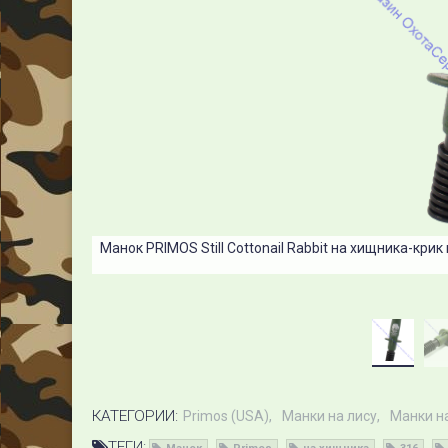
Манок PRIMOS Still Cottonail Rabbit на хищника-крик
КАТЕГОРИИ:
Primos (USA)
Манки на лису
Манки н
ТЕГИ: