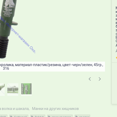
 кролика, материал-пластик/резина, цвет-черн/зелен, 45гр.,
Манок
316
а волка и шакала
Манки на других хищников