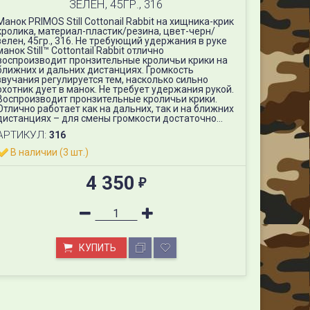
ЗЕЛЕН, 45ГР., 316
Манок PRIMOS Still Cottonail Rabbit на хищника-крик
кролика, материал-пластик/резина, цвет-черн/
зелен, 45гр., 316. Не требующий удержания в руке
манок Still™ Cottontail Rabbit отлично
воспроизводит пронзительные кроличьи крики на
ближних и дальних дистанциях. Громкость
звучания регулируется тем, насколько сильно
охотник дует в манок. Не требует удержания рукой.
Воспроизводит пронзительные кроличьи крики.
Отлично работает как на дальних, так и на ближних
дистанциях – для смены громкости достаточно...
АРТИКУЛ:
316
В наличии (3 шт.)
 PRIMOS Still Cottonail Rabbit на хищника-крик кролика, материал-п
4 350
316
₽
КУПИТЬ