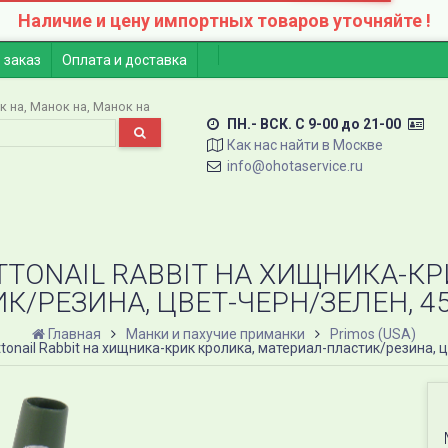
Наличие и цену импортных товаров уточняйте !
 заказ
Оплата и доставка
к на
Манок на
Манок на
ПН.- ВСК. C 9-00 до 21-00
Как нас найти в Москве
info@ohotaservice.ru
TTONAIL RABBIT НА ХИЩНИКА-К
К/РЕЗИНА, ЦВЕТ-ЧЕРН/ЗЕЛЕН, 45Г
Главная
Манки и пахучие приманки
Primos (USA)
ttonail Rabbit на хищника-крик кролика, материал-пластик/резина, ц