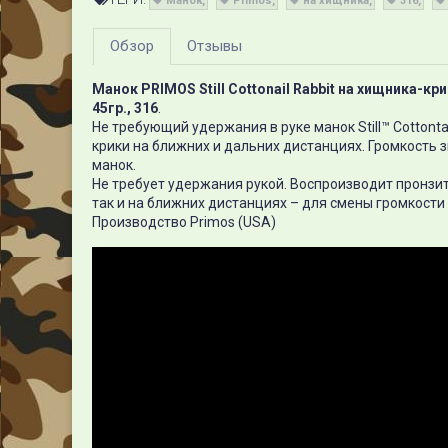
Манок
Primos
на хищника
316
Обзор
Отзывы
Манок PRIMOS Still Cottonail Rabbit на хищника-к
45гр., 316
.
Не требующий удержания в руке манок Still™ Cottont
крики на ближних и дальних дистанциях. Громкость з
манок.
Не требует удержания рукой. Воспроизводит пронзит
так и на ближних дистанциях – для смены громкости
Производство Primos (USA)