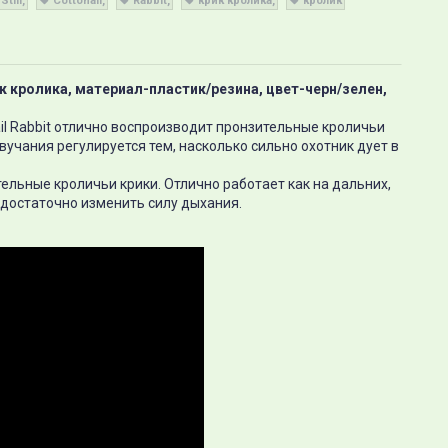
Still
Cottonail
Rabbit
крик кролика
кролик
рик кролика, материал-пластик/резина, цвет-черн/зелен,
ail Rabbit отлично воспроизводит пронзительные кроличьи
вучания регулируется тем, насколько сильно охотник дует в
ельные кроличьи крики. Отлично работает как на дальних,
 достаточно изменить силу дыхания.