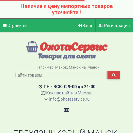
Наличие и цену импортных товаров
уточняйте !
Страницы
Вход
Регистрация
ОхотаСервис
Товары для охоты
Например:
Манок
Манок на
Манок
ПН.- ВСК. C 9-00 до 21-00
Как нас найти в Москве
info@ohotaservice.ru