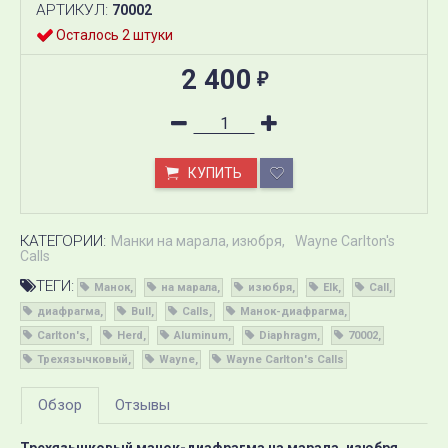
АРТИКУЛ:
70002
Осталось 2 штуки
2 400
₽
КУПИТЬ
КАТЕГОРИИ:
Манки на марала, изюбря
Wayne Carlton's
Calls
ТЕГИ:
Манок
на марала
изюбря
Elk
Call
диафрагма
Bull
Calls
Манок-диафрагма
Carlton's
Herd
Aluminum
Diaphragm
70002
Трехязычковый
Wayne
Wayne Carlton's Calls
Обзор
Отзывы