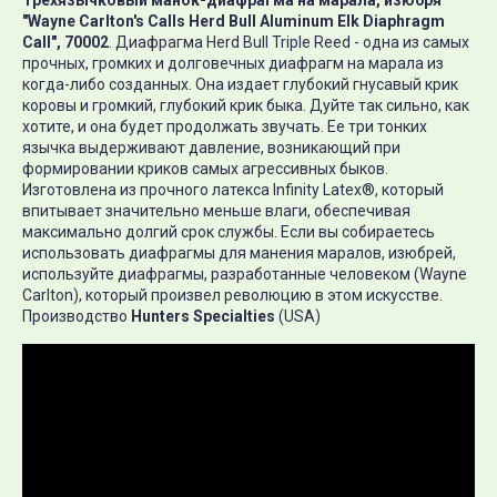
Трехязычковый манок-диафрагма на марала, изюбря
"Wayne Carlton's Calls Herd Bull Aluminum Elk Diaphragm
Call", 70002
. Диафрагма Herd Bull Triple Reed - одна из самых
прочных, громких и долговечных диафрагм на марала из
когда-либо созданных. Она издает глубокий гнусавый крик
коровы и громкий, глубокий крик быка. Дуйте так сильно, как
хотите, и она будет продолжать звучать. Ее три тонких
язычка выдерживают давление, возникающий при
формировании криков самых агрессивных быков.
Изготовлена из прочного латекса Infinity Latex®, который
впитывает значительно меньше влаги, обеспечивая
максимально долгий срок службы. Если вы собираетесь
использовать диафрагмы для манения маралов, изюбрей,
используйте диафрагмы, разработанные человеком (Wayne
Carlton), который произвел революцию в этом искусстве.
Производство
Hunters Specialties
(USA)