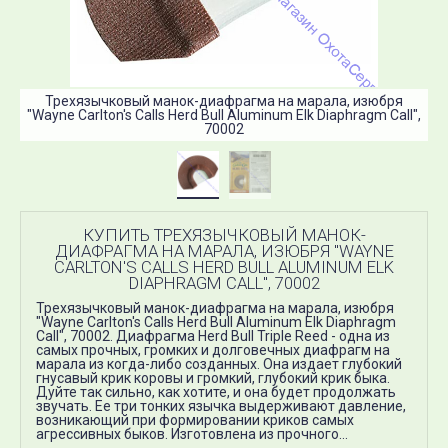
Трехязычковый манок-диафрагма на марала, изюбря
"Wayne Carlton's Calls Herd Bull Aluminum Elk Diaphragm Call",
"W
70002
КУПИТЬ ТРЕХЯЗЫЧКОВЫЙ МАНОК-
ДИАФРАГМА НА МАРАЛА, ИЗЮБРЯ "WAYNE
CARLTON'S CALLS HERD BULL ALUMINUM ELK
DIAPHRAGM CALL", 70002
Трехязычковый манок-диафрагма на марала, изюбря
"Wayne Carlton's Calls Herd Bull Aluminum Elk Diaphragm
Call", 70002. Диафрагма Herd Bull Triple Reed - одна из
самых прочных, громких и долговечных диафрагм на
марала из когда-либо созданных. Она издает глубокий
гнусавый крик коровы и громкий, глубокий крик быка.
Дуйте так сильно, как хотите, и она будет продолжать
звучать. Ее три тонких язычка выдерживают давление,
возникающий при формировании криков самых
агрессивных быков. Изготовлена из прочного...