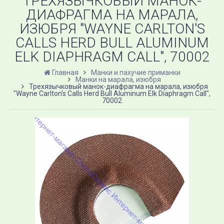
ТРЕХЯЗЫЧКОВЫЙ МАНОК-
ДИАФРАГМА НА МАРАЛА,
ИЗЮБРЯ "WAYNE CARLTON'S
CALLS HERD BULL ALUMINUM
ELK DIAPHRAGM CALL", 70002
Главная
Манки и пахучие приманки
Манки на марала, изюбря
Трехязычковый манок-диафрагма на марала, изюбря
"Wayne Carlton's Calls Herd Bull Aluminum Elk Diaphragm Call",
70002