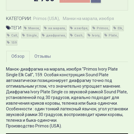
КАТЕГОРИИ:
Primos (USA)
Манки на марала, изюбря
ТЕГИ:
Манок
на марала
изюбря
Primos
Elk
Call
Single
диафрагма
Cash
Ivory
Plate
159
Обзор
Отзывы
Манок-диафрагма на марала, изюбря "Primos Ivory Plate
Single Elk Call", 159. Особая конструкция Sound Plate
автоматически позиционирует диафрагму точно под
оптимальным углом, что значительно упрощает манение.
Диафрагма Ivory Plate Single со звуковой рамкой Sound Plate,
установленной под 30 градусов, идеально подходит для
извлечения криков коровы, теленка или быка-одиночки.
Особенности : один тонкий латексный язычок; угол установки
звуковой рамки 30 градусов; воспроизводит крики коровы,
теленка и быка-одиночки.
Производство Primos (USA).