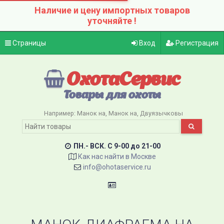
Наличие и цену импортных товаров
уточняйте !
Страницы
Вход
Регистрация
ОхотаСервис
Товары для охоты
Например:
Манок на
Манок на
Двуязычковы
ПН.- ВСК. C 9-00 до 21-00
Как нас найти в Москве
info@ohotaservice.ru