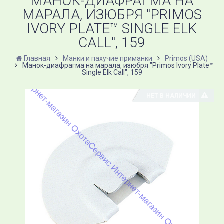
МАНОК-ДИАФРАГМА НА
МАРАЛА, ИЗЮБРЯ "PRIMOS
IVORY PLATE™ SINGLE ELK
CALL", 159
Главная
Манки и пахучие приманки
Primos (USA)
Манок-диафрагма на марала, изюбря "Primos Ivory Plate™
Single Elk Call", 159
НЕТ В НАЛИЧИИ