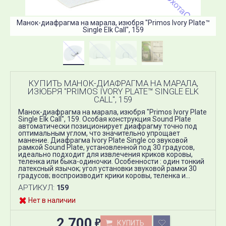
Манок-диафрагма на марала, изюбря "Primos Ivory Plate™
М
Single Elk Call", 159
КУПИТЬ МАНОК-ДИАФРАГМА НА МАРАЛА,
ИЗЮБРЯ "PRIMOS IVORY PLATE™ SINGLE ELK
CALL", 159
Манок-диафрагма на марала, изюбря "Primos Ivory Plate
Single Elk Call", 159. Особая конструкция Sound Plate
автоматически позиционирует диафрагму точно под
оптимальным углом, что значительно упрощает
манение. Диафрагма Ivory Plate Single со звуковой ​
рамкой Sound Plate, установленной под 30 градусов,
идеально подходит для извлечения криков коровы,
теленка или быка-одиночки. Особенности : один тонкий
латексный язычок; угол установки звуковой рамки 30
градусов; воспроизводит крики коровы, теленка и...
АРТИКУЛ:
159
Нет в наличии
2 700
КУПИТЬ
₽