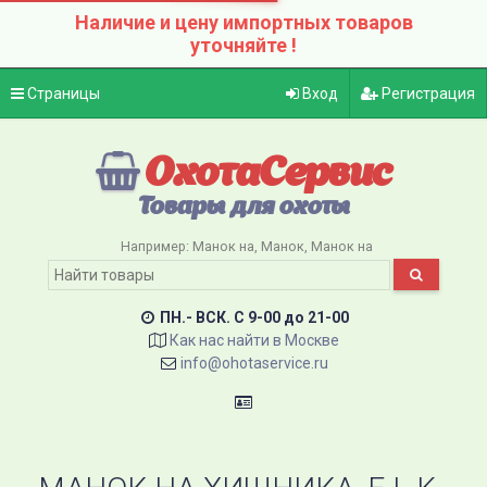
Наличие и цену импортных товаров
уточняйте !
Страницы
Вход
Регистрация
ОхотаСервис
Товары для охоты
Например:
Манок на
Манок
Манок на
ПН.- ВСК. C 9-00 до 21-00
Как нас найти в Москве
info@ohotaservice.ru