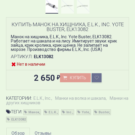
КУПИТЬ МАНОК НА ХИЩНИКА, E.L.K., INC. YOTE
BUSTER, ELK13082
Манок на хищника, E.L.K., Inc. Yote Buster, ELK13082.
Работает на шакала и на лису. Имитирует звуки: крик
зайца, крик кролика, крик щенка. Не залипает на
морозе. Производство фирмы E.L.K., Inc. (USA)
АРТИКУЛ:
ELK13082
Нет в наличии
2 650
КУПИТЬ
₽
КАТЕГОРИИ:
E.L.K., Inc.
Манки на волка и шакала
Манки на
других хищников
ТЕГИ:
Манок
E.L.K.
Inc.
Yote
Buster
ELK13082
Обзор
Отзывы