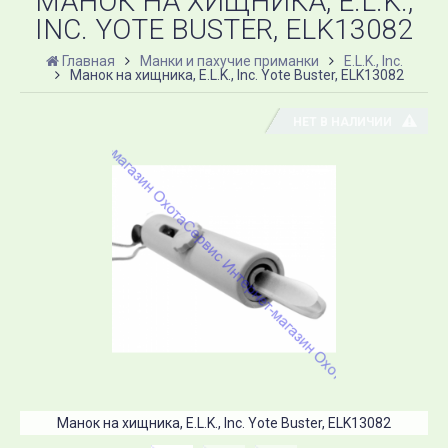
МАНОК НА ХИЩНИКА, E.L.K.,
INC. YOTE BUSTER, ELK13082
Главная
Манки и пахучие приманки
E.L.K., Inc.
Манок на хищника, E.L.K., Inc. Yote Buster, ELK13082
НЕТ В НАЛИЧИИ
Манок на хищника, E.L.K., Inc. Yote Buster, ELK13082