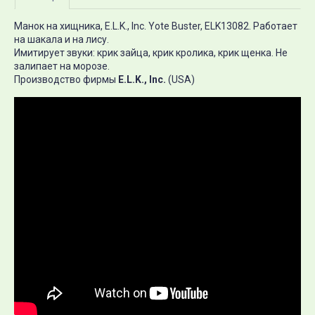
Манок на хищника, E.L.K., Inc. Yote Buster, ELK13082. Работает
на шакала и на лису.
Имитирует звуки: крик зайца, крик кролика, крик щенка. Не
залипает на морозе.
Производство
фирмы
E.L.K., Inc.
(USA)