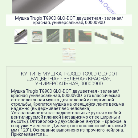
Мушка Truglo TG90D GLO-DOT двуцветная - зеленая/
красная, универсальная, 0000090D
КУПИТЬ МУШКА TRUGLO TG90D GLO-DOT
ДВУЦВЕТНАЯ - ЗЕЛЕНАЯ/КРАСНАЯ,
УНИВЕРСАЛЬНАЯ, 0000090D
Мушка Truglo TG90D GLO-DOT двуцветная - зеленая/
красная универсальная, 0000090D. Это классическая
оптоволоконная мушка для полевой и спортивной
стрельбы. Крепится мушка на клеящейся ленте весьма
надежно (выдерживает вес человека).
Устанавливается на гладкоствольные ружья с любой
вентилируемой планкой (независимо от ее ширины и
высоты). Оптоволокно двухслойное: внутри – красное, а
снаружи – зелёное. Диаметр оптоволоконной вставки 3
мм (.120"). Основание выполнено из прочного нейлона.
Приклеивается к...