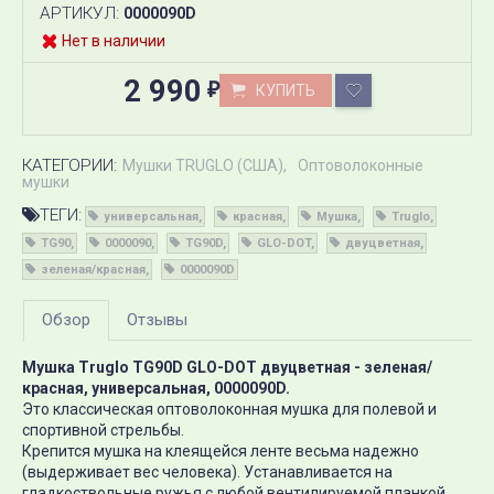
АРТИКУЛ:
0000090D
Нет в наличии
2 990
КУПИТЬ
₽
КАТЕГОРИИ:
Мушки TRUGLO (США)
Оптоволоконные
мушки
ТЕГИ:
универсальная
красная
Мушка
Truglo
TG90
0000090
TG90D
GLO-DOT
двуцветная
зеленая/красная
0000090D
Обзор
Отзывы
Мушка Truglo TG90D GLO-DOT двуцветная - зеленая/
красная, универсальная, 0000090D.
Это классическая оптоволоконная мушка для полевой и
спортивной стрельбы.
Крепится мушка на клеящейся ленте весьма надежно
(выдерживает вес человека). Устанавливается на
гладкоствольные ружья с любой вентилируемой планкой