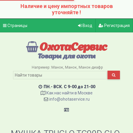
Наличие и цену импортных товаров
уточняйте !
Страницы
Вход
Регистрация
ОхотаСервис
Товары для охоты
Например:
Манок
Манок
Манок-диафр
ПН.- ВСК. C 9-00 до 21-00
Как нас найти в Москве
info@ohotaservice.ru