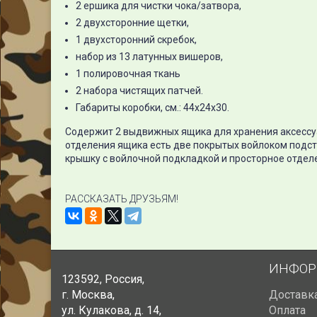
2 ершика для чистки чока/затвора,
2 двухсторонние щетки,
1 двухсторонний скребок,
набор из 13 латунных вишеров,
1 полировочная ткань
2 набора чистящих патчей.
Габариты коробки, см.: 44х24х30.
Содержит 2 выдвижных ящика для хранения аксессуа
отделения ящика есть две покрытых войлоком подст
крышку с войлочной подкладкой и просторное отделе
РАССКАЗАТЬ ДРУЗЬЯМ!
ИНФОР
123592
,
Россия
,
г. Москва
,
Доставк
ул. Кулакова, д. 14
,
Оплата