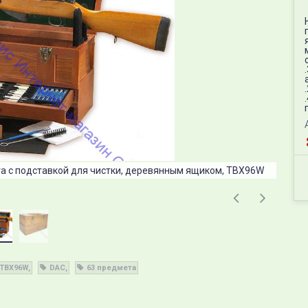
та с подставкой для чистки, деревянным ящиком, TBX96W
Наб
TBX96W
DAC
63 предмета