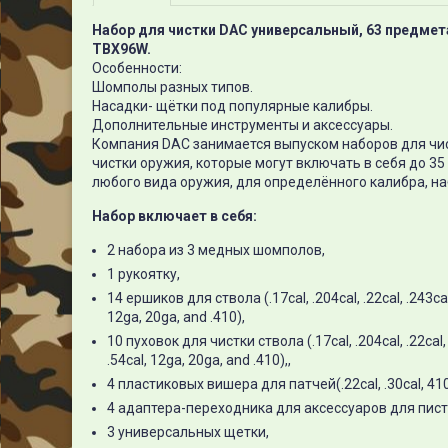
Набор для чистки DAC универсальный, 63 предмет
TBX96W.
Особенности:
Шомполы разных типов.
Насадки- щётки под популярные калибры.
Дополнительные инструменты и аксессуары.
Компания DAC занимается выпуском наборов для чис
чистки оружия, которые могут включать в себя до 3
любого вида оружия, для определённого калибра, на
Набор включает в себя:
2 набора из 3 медных шомполов,
1 рукоятку,
14 ершиков для ствола (.17cal, .204cal, .22cal, .243cal, 
12ga, 20ga, and .410),
10 пуховок для чистки ствола (.17cal, .204cal, .22cal, .
.54cal, 12ga, 20ga, and .410),,
4 пластиковых вишера для патчей(.22cal, .30cal, 410
4 адаптера-переходника для аксессуаров для пист
3 универсальных щетки,