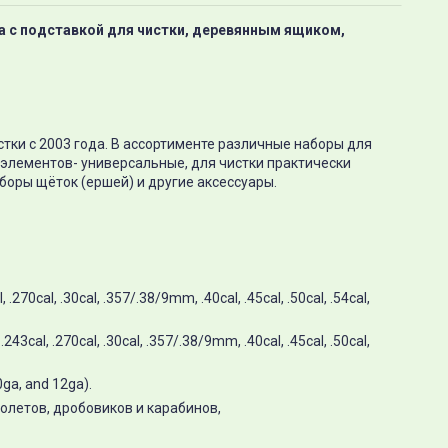
а с подставкой для чистки, деревянным ящиком,
тки с 2003 года. В ассортименте различные наборы для
5 элементов- универсальные, для чистки практически
боры щёток (ершей) и другие аксессуары.
.270cal, .30cal, .357/.38/9mm, .40cal, .45cal, .50cal, .54cal,
243cal, .270cal, .30cal, .357/.38/9mm, .40cal, .45cal, .50cal,
ga, and 12ga).
олетов, дробовиков и карабинов,