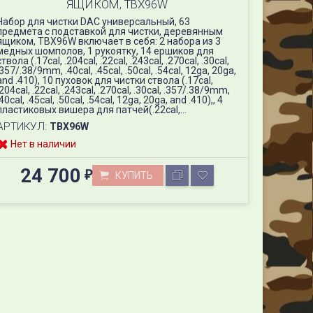
ЯЩИКОМ, TBX96W
Набор для чистки DAC универсальный, 63
предмета с подставкой для чистки, деревянным
ящиком, TBX96W включает в себя: 2 набора из 3
медных шомполов, 1 рукоятку, 14 ершиков для
ствола (.17cal, .204cal, .22cal, .243cal, .270cal, .30cal,
.357/.38/9mm, .40cal, .45cal, .50cal, .54cal, 12ga, 20ga,
and .410), 10 пуховок для чистки ствола (.17cal,
.204cal, .22cal, .243cal, .270cal, .30cal, .357/.38/9mm,
.40cal, .45cal, .50cal, .54cal, 12ga, 20ga, and .410),, 4
пластиковых вишера для патчей(.22cal,...
АРТИКУЛ:
TBX96W
Нет в наличии
24 700
ор для чистки DAC универсальный, 63 предмета с подставкой для
КУПИТЬ
₽