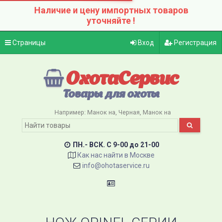
Наличие и цену импортных товаров
уточняйте !
Страницы
Вход
Регистрация
ОхотаСервис
Товары для охоты
Например:
Манок на
Черная
Манок на
ПН.- ВСК. C 9-00 до 21-00
Как нас найти в Москве
info@ohotaservice.ru