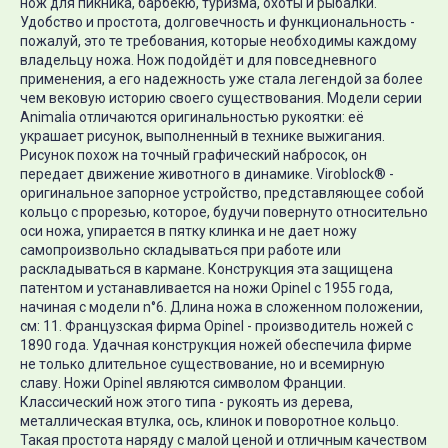
нож для пикника, барбекю, туризма, охоты и рыбалки.
Удобство и простота, долговечность и функциональность -
пожалуй, это те требования, которые необходимы каждому
владельцу ножа. Нож подойдёт и для повседневного
применения, а его надежность уже стала легендой за более
чем вековую историю своего существования. Модели серии
Animalia отличаются оригинальностью рукоятки: её
украшает рисунок, выполненный в технике выжигания.
Рисунок похож на точный графический набросок, он
передает движение животного в динамике. Viroblock® -
оригинальное запорное устройство, представляющее собой
кольцо с прорезью, которое, будучи повернуто относительно
оси ножа, упирается в пятку клинка и не дает ножу
самопроизвольно складываться при работе или
раскладываться в кармане. Конструкция эта защищена
патентом и устанавливается на ножи Opinel с 1955 года,
начиная с модели n°6. Длина ножа в сложенном положении,
см: 11. Французская фирма Opinel - производитель ножей с
1890 года. Удачная конструкция ножей обеспечила фирме
не только длительное существование, но и всемирную
славу. Ножи Opinel являются символом Франции.
Классический нож этого типа - рукоять из дерева,
металлическая втулка, ось, клинок и поворотное кольцо.
Такая простота наряду с малой ценой и отличным качеством