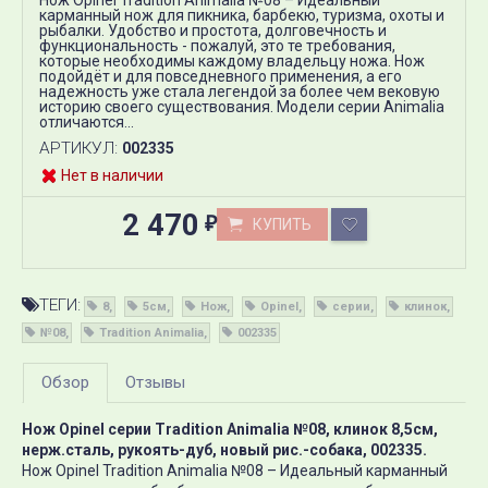
Нож Opinel Tradition Animalia №08 – Идеальный
карманный нож для пикника, барбекю, туризма, охоты и
рыбалки. Удобство и простота, долговечность и
функциональность - пожалуй, это те требования,
которые необходимы каждому владельцу ножа. Нож
подойдёт и для повседневного применения, а его
надежность уже стала легендой за более чем вековую
историю своего существования. Модели серии Animalia
отличаются...
АРТИКУЛ:
002335
Нет в наличии
2 470
КУПИТЬ
₽
ТЕГИ:
8
5см
Нож
Opinel
серии
клинок
№08
Tradition Animalia
002335
Обзор
Отзывы
Нож Opinel серии Tradition Animalia №08, клинок 8,5см,
нерж.сталь, рукоять-дуб, новый рис.-собака, 002335.
Нож Opinel Tradition Animalia №08 – Идеальный карманный