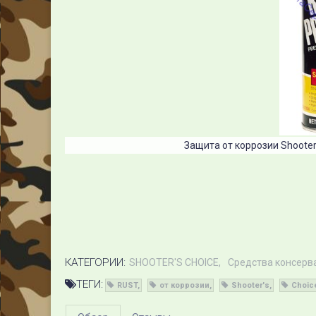
Защита от коррозии Shooter'
КАТЕГОРИИ:
SHOOTER'S CHOICE
Средства консерв
ТЕГИ:
RUST
от коррозии
Shooter's
Choic