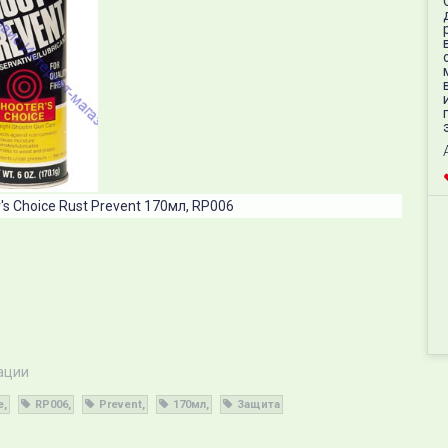
s Choice Rust Prevent 170мл, RP006
ации
e
RP006
Prevent
170мл
Защита