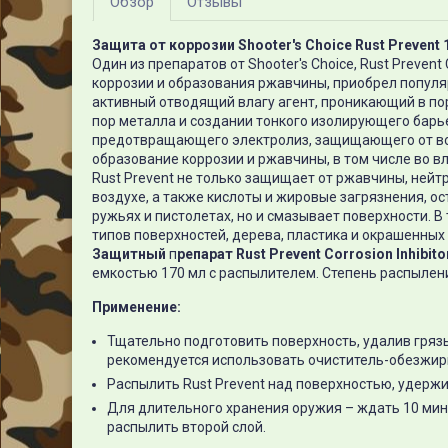
Обзор
Отзывы
Защита от коррозии Shooter's Choice Rust Prevent 
Один из препаратов от Shooter's Choice, Rust Prevent
коррозии и образования ржавчины, приобрел популяр
активный отводящий влагу агент, проникающий в пор
пор металла и создании тонкого изолирующего барь
предотвращающего электролиз, защищающего от в
образование коррозии и ржавчины, в том числе во в
Rust Prevent не только защищает от ржавчины, нейт
воздухе, а также кислоты и жировые загрязнения, ос
ружьях и пистолетах, но и смазывает поверхности. В
типов поверхностей, дерева, пластика и окрашенных 
Защитный
п
репарат
Rust
Prevent
Corrosion
Inhibito
емкостью 170 мл с распылителем. Степень распылени
Применение:
Тщательно подготовить поверхность, удалив грязь
рекомендуется использовать очиститель-обезжирив
Распылить Rust Prevent над поверхностью, удержи
Для длительного хранения оружия – ждать 10 мину
распылить второй слой.