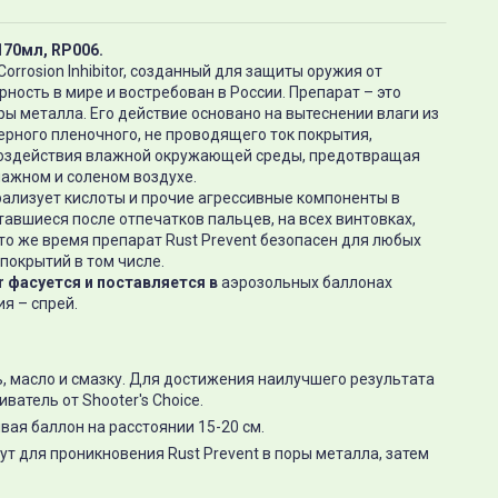
170мл, RP006.
 Corrosion Inhibitor, созданный для защиты оружия от
ность в мире и востребован в России. Препарат – это
ы металла. Его действие основано на вытеснении влаги из
ерного пленочного, не проводящего ток покрытия,
оздействия влажной окружающей среды, предотвращая
лажном и соленом воздухе.
рализует кислоты и прочие агрессивные компоненты в
тавшиеся после отпечатков пальцев, на всех винтовках,
 то же время препарат Rust Prevent безопасен для любых
покрытий в том числе.
r
фасуется и поставляется в
аэрозольных баллонах
я – спрей.
, масло и смазку. Для достижения наилучшего результата
атель от Shooter's Choice.
вая баллон на расстоянии 15-20 см.
т для проникновения Rust Prevent в поры металла, затем