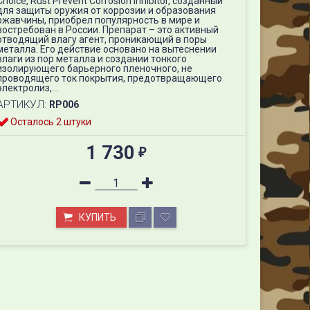
Choice, Rust Prevent Corrosion Inhibitor, созданный
для защиты оружия от коррозии и образования
ржавчины, приобрел популярность в мире и
востребован в России. Препарат – это активный
отводящий влагу агент, проникающий в поры
металла. Его действие основано на вытеснении
влаги из пор металла и создании тонкого
изолирующего барьерного пленочного, не
проводящего ток покрытия, предотвращающего
электролиз,...
АРТИКУЛ:
RP006
Осталось 2 штуки
1 730
₽
КУПИТЬ