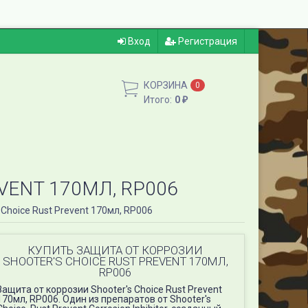
Вход
Регистрация
КОРЗИНА
0
Итого:
0
₽
VENT 170МЛ, RP006
 Choice Rust Prevent 170мл, RP006
КУПИТЬ ЗАЩИТА ОТ КОРРОЗИИ
SHOOTER'S CHOICE RUST PREVENT 170МЛ,
RP006
Защита от коррозии Shooter's Choice Rust Prevent
170мл, RP006. Один из препаратов от Shooter's