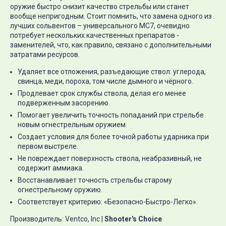
оружие быстро снизит качество стрельбы или станет
вообще непригодным. Стоит помнить, что замена одного из
лучших сольвентов – универсального МС7, очевидно
потребует нескольких качественных препаратов -
заменителей, что, как правило, связано с дополнительными
затратами ресурсов.
Удаляет все отложения, разъедающие ствол: углерода,
свинца, меди, пороха, том числе дымного и чёрного.
Продлевает срок службы ствола, делая его менее
подверженным засорению.
Помогает увеличить точность попаданий при стрельбе
новым огнестрельным оружием.
Создает условия для более точной работы ударника при
первом выстреле.
Не повреждает поверхность ствола, неабразивный, не
содержит аммиака.
Восстанавливает точность стрельбы старому
огнестрельному оружию.
Соответствует критерию: «Безопасно-Быстро-Легко».
Производитель: Ventco, Inc |
Shooter's Choice