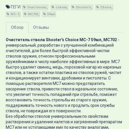
ТЕГИ:
Очиститель
ствола
Shooter's
Choice
MC-7
MC702
59мл
Обзор
Отзывы
Очиститель ствола Shooter's Choice MC-7 59мл, MC702
-
универсальный, разработан с улучшенной комбинацией
очистителей, для более быстрой эффективной чистки
стволов оружия, отнесен профессиональными
оружейниками к числу наиболее эффективных в мире. МС7
быстро удаляет свинец, медь, пороховой нагар из нарезных
стволов, а также остатки пластика из стволов ружей, чистит
и кондиционирует винтовки, дробовики и пистолеты. С
помощью растворителя MC7 можно предотвратить
засорение ствола, привести ствол в идеальное состояние,
что увеличит точность попаданий при стрельбе, поможет
восстановить точность стрельбы из старого оружия,
поддерживать точность нового и продлить срок службы
ствола, не повреждая его поверхности.
Без обработки стволов универсальным по свойствам
растворения и удаления налетов и загрязнений препаратом
МС7 или не уступающими ему по качеству аналогами,