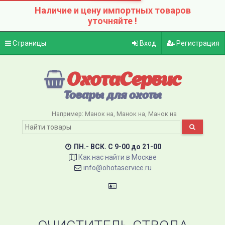
Наличие и цену импортных товаров
уточняйте !
Страницы
Вход
Регистрация
ОхотаСервис
Товары для охоты
Например:
Манок на
Манок на
Манок на
ПН.- ВСК. C 9-00 до 21-00
Как нас найти в Москве
info@ohotaservice.ru