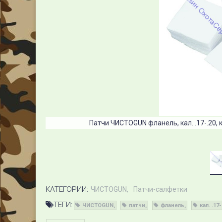
Патчи ЧИСТОGUN фланель, кал. .17-.20, 
КАТЕГОРИИ:
ЧИСТОGUN
Патчи-салфетки
ТЕГИ:
ЧИСТОGUN
патчи
фланель
кал. .17-