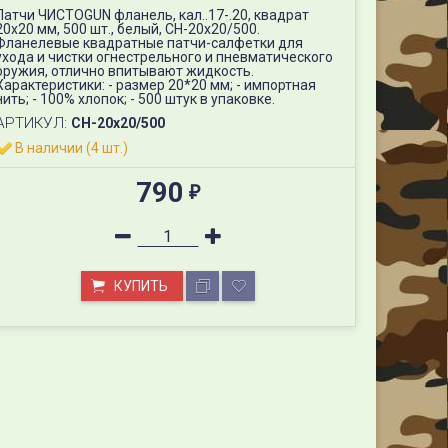
Патчи ЧИСТОGUN фланель, кал..17-.20, квадрат
20х20 мм, 500 шт., белый, CH-20x20/500.
Фланелевые квадратные патчи-салфетки для
ухода и чистки огнестрельного и пневматического
оружия, отлично впитывают жидкость.
Характеристики: - размер 20*20 мм; - импортная
нить; - 100% хлопок; - 500 штук в упаковке.
АРТИКУЛ:
CH-20x20/500
В наличии (4 шт.)
790
₽
Патчи ЧИСТОGUN фланель, кал. .17-.20, квадрат 20х20 мм, 50
КУПИТЬ