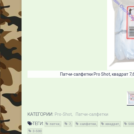
Патчи-салфетки Pro Shot, квадрат 7,6х7
КАТЕГОРИИ:
Pro-Shot
Патчи-салфетки
ТЕГИ:
патчи
7
салфетки
квадрат
500
3-500