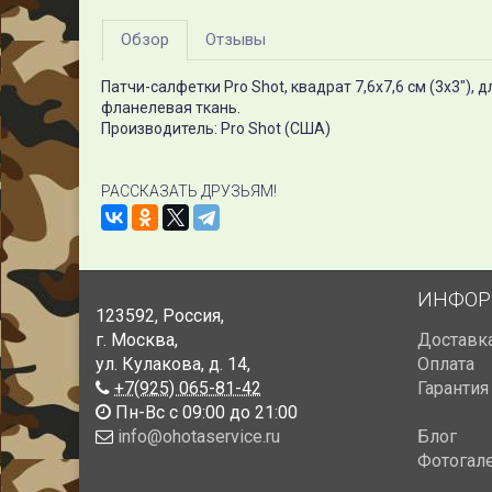
Обзор
Отзывы
Патчи-салфетки Pro Shot, квадрат 7,6х7,6 см (3х3"), д
фланелевая ткань.
Производитель: Pro Shot (США)
РАССКАЗАТЬ ДРУЗЬЯМ!
ИНФОР
123592
,
Россия
,
г. Москва
,
Доставк
ул. Кулакова, д. 14
,
Оплата
+7(925) 065-81-42
Гарантия
Пн-Вс с 09:00 до 21:00
info@ohotaservice.ru
Блог
Фотогал