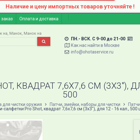
Наличие и цену импортных товаров уточняйте !
 заказ
Оплата и доставка
к на
Манок
Манок на
ПН.- ВСК. C 9-00 до 21-00
Как нас найти в Москве
info@ohotaservice.ru
 КВАДРАТ 7,6Х7,6 СМ (3Х3"), ДЛЯ 
500
а для чистки оружия
Патчи, змейки, наборы для чистки
Патч
-салфетки Pro Shot, квадрат 7,6х7,6 см (3х3"), для 12 - 16 кал., 500 