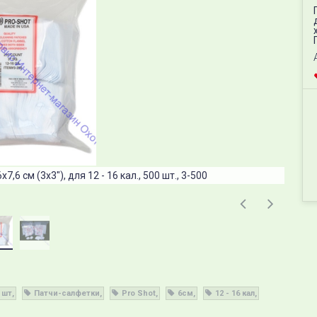
,6 см (3х3"), для 12 - 16 кал., 500 шт., 3-500
 шт
Патчи-салфетки
Pro Shot
6см
12 - 16 кал