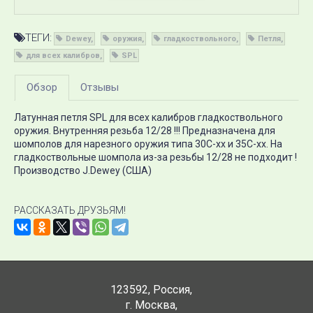
ТЕГИ:
Dewey
оружия
гладкоствольного
Петля
для всех калибров
SPL
Обзор
Отзывы
Латунная петля SPL для всех калибров гладкоствольного
оружия. Внутренняя резьба 12/28 !!! Предназначена для
шомполов для нарезного оружия типа 30С-хх и 35С-хх. На
гладкоствольные шомпола из-за резьбы 12/28 не подходит !
Производство J.Dewey (США)
РАССКАЗАТЬ ДРУЗЬЯМ!
123592
,
Россия
,
г. Москва
,