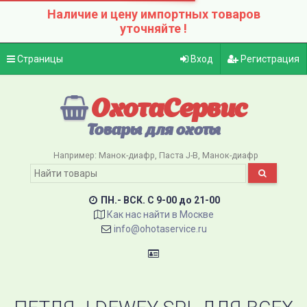
Наличие и цену импортных товаров
уточняйте !
Страницы
Вход
Регистрация
ОхотаСервис
Товары для охоты
Например:
Манок-диафр
Паста J-B
Манок-диафр
ПН.- ВСК. C 9-00 до 21-00
Как нас найти в Москве
info@ohotaservice.ru