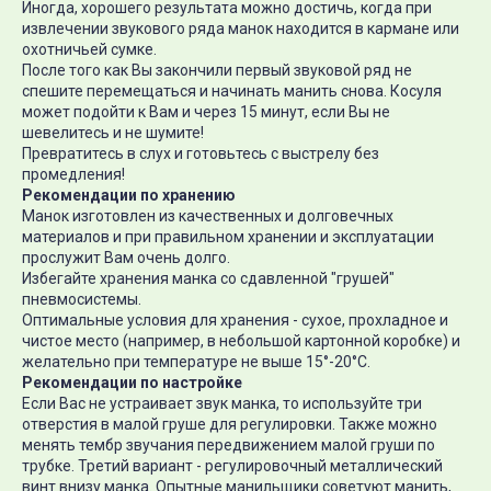
Иногда, хорошего результата можно достичь, когда при
извлечении звукового ряда манок находится в кармане или
охотничьей сумке.
После того как Вы закончили первый звуковой ряд не
спешите перемещаться и начинать манить снова. Косуля
может подойти к Вам и через 15 минут, если Вы не
шевелитесь и не шумите!
Превратитесь в слух и готовьтесь с выстрелу без
промедления!
Рекомендации по хранению
Манок изготовлен из качественных и долговечных
материалов и при правильном хранении и эксплуатации
прослужит Вам очень долго.
Избегайте хранения манка со сдавленной "грушей"
пневмосистемы.
Оптимальные условия для хранения - сухое, прохладное и
чистое место (например, в небольшой картонной коробке) и
желательно при температуре не выше 15°-20°С.
Рекомендации по настройке
Если Вас не устраивает звук манка, то используйте три
отверстия в малой груше для регулировки. Также можно
менять тембр звучания передвижением малой груши по
трубке. Третий вариант - регулировочный металлический
винт внизу манка. Опытные манильщики советуют манить,