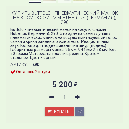
B
КУПИТЬ BUTTOLO - ПНЕВМАТИЧЕСКИЙ МАНОК
НА КОСУЛЮ ФИРМЫ HUBERTUS (ГЕРМАНИЯ),
290
Buttolo - пневматический манок на косулю фирмы
Hubertus (Германия), 290. Это один из самых лучших
пневматических манков на косулю имитирующий голос
самки и крики раненного животного. Реалистичный
звук. Кольцо для подвешивания на шнур (подвес)
Габаритные размеры манка: 95 мм Х 44 мм Х 58 мм. Вес:
50 грамм Материалы: пластик, резина. Крепеж
стальной. Цвет: черный.
АРТИКУЛ:
290
Осталось 2 штуки
5 200
₽
КУПИТЬ