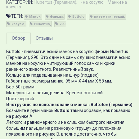
КАТЕГОРИИ:
Hubertus (Германия)
- на косулю
Манки на
косулю
ТЕГИ:
Манок
фирмы
Buttolo
пневматический
косулю
Hubertus
290
Обзор
Отзывы
Buttolo - пневматический манок на косулю фирмы Hubertus
(Германия), 290. Это один из самых лучших пневматических
манков на косулю имитирующий голос самки и крики
раненного животного. Реалистичный звук.
Кольцо для подвешивания на шнур (подвес).
Габаритные размеры манка: 95 мм Х 44 мм Х 58 мм.
Вес: 50 грамм
Материалы: пластик, резина. Крепеж стальной.
Цвет: черный.
Инструкция по использованию манка «Buttolo» (Германия)
Возьмите в руки манок
Buttolo
таким образом, как показано
на рисунке А.
Легкого и равномерного и не слишком быстрого нажатия
большим пальцем на резиновую «грушу» до положения
показанного на рисунке В, вполне достаточно, что бы