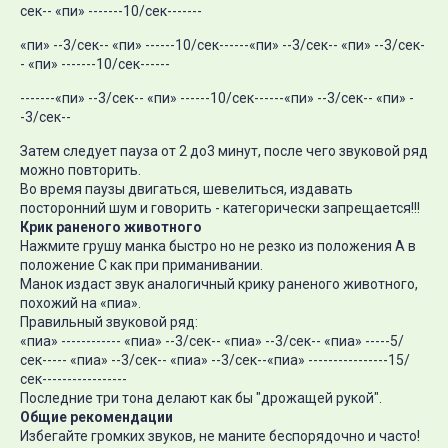
сек-- «пи» -------10/сек-------
«пи» --3/сек-- «пи» ------10/сек------«пи» --3/сек-- «пи» --3/сек-
- «пи» -------10/сек------
-------«пи» --3/сек-- «пи» ------10/сек------«пи» --3/сек-- «пи» -
-3/сек--
Затем следует пауза от 2 до3 минут, после чего звуковой ряд
можно повторить.
Во время паузы двигаться, шевелиться, издавать
посторонний шум и говорить - категорически запрещается!!!
Крик раненого животного
Нажмите грушу манка быстро но не резко из положения А в
положение С как при приманивании.
Манок издаст звук аналогичный крику раненого животного,
похожий на «пиа».
Правильный звуковой ряд:
«пиа» ------------ «пиа» --3/сек-- «пиа» --3/сек-- «пиа» -----5/
сек----- «пиа» --3/сек-- «пиа» --3/сек--«пиа» ----------------15/
сек-----------------
Последние три тона делают как бы "дрожащей рукой".
Общие рекомендации
Избегайте громких звуков, не маните беспорядочно и часто!