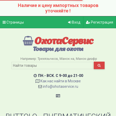
Наличие и цену импортных товаров
уточняйте !
Страницы
Вход
Регистрация
ОхотаСервис
Товары для охоты
Например:
Трехязычков
Манок на
Манок-диафр
ПН.- ВСК. C 9-00 до 21-00
Как нас найти в Москве
info@ohotaservice.ru