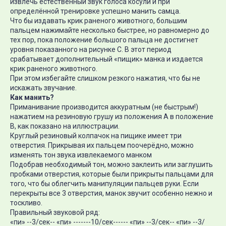
извлечь естественный звук голоса косули и при
определённой тренировке успешно манить самца.
Что бы издавать крик раненого животного, большим
пальцем нажимайте несколько быстрее, но равномерно до
тех пор, пока положение большого пальца не достигнет
уровня показанного на рисунке С. В этот период
срабатывает дополнительный «пищик» манка и издается
крик раненого животного.
При этом избегайте слишком резкого нажатия, что бы не
искажать звучание.
Как манить?
Приманивание производится аккуратным (не быстрым!)
нажатием на резиновую грушу из положения А в положение
В, как показано на иллюстрации.
Круглый резиновый колпачок на пищике имеет три
отверстия. Прикрывая их пальцем поочерёдно, можно
изменять тон звука извлекаемого манком
Подобрав необходимый тон, можно заклеить или заглушить
пробками отверстия, которые были прикрыты пальцами для
того, что бы облегчить манипуляции пальцев руки. Если
перекрыты все 3 отверстия, манок звучит особенно нежно и
тоскливо.
Правильный звуковой ряд:
«пи» --3/сек-- «пи» -------10/сек------ «пи» --3/сек-- «пи» --3/