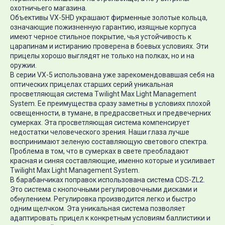
охотничьего магазина.
Объективы VX-5HD украшают фирменные золотые кольца,
означающие пожизненную гарантию, изящные корпуса
имеют черное стильное покрытие, чья устойчивость к
царапинам и истиранию проверена в боевых условиях. Эти
прицелы хорошо выглядят не только на полках, но и на
оружии.
В серии VX-5 использована уже зарекомендовавшая себя на
оптических прицелах старших серий уникальная
просветляющая система Twilight Max Light Management
System. Ее преимущества сразу заметны в условиях плохой
освещенности, в тумане, в предрассветных и предвечерних
сумерках. Эта просветляющая система компенсирует
недостатки человеческого зрения. Наши глаза лучше
воспринимают зеленую составляющую светового спектра.
Проблема в том, что в сумерках в свете преобладают
красная и синяя составляющие, именно которые и усиливает
Twilight Max Light Management System.
В барабанчиках поправок использована система CDS-ZL2.
Это система с кнопочными регулировочными дисками и
обнулением. Регулировка производится легко и быстро
одним щелчком. Эта уникальная система позволяет
адаптировать прицел к конкретным условиям баллистики и