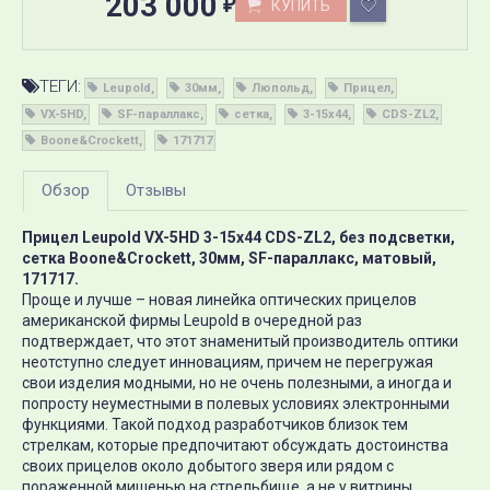
203 000
КУПИТЬ
₽
ТЕГИ:
Leupold
30мм
Люпольд
Прицел
VX-5HD
SF-параллакс
сетка
3-15x44
CDS-ZL2
Boone&Crockett
171717
Обзор
Отзывы
Прицел Leupold VX-5HD 3-15x44 CDS-ZL2, без подсветки,
сетка Boone&Crockett, 30мм, SF-параллакс, матовый,
171717.
Проще и лучше – новая линейка оптических прицелов
американской фирмы Leupold в очередной раз
подтверждает, что этот знаменитый производитель оптики
неотступно следует инновациям, причем не перегружая
свои изделия модными, но не очень полезными, а иногда и
попросту неуместными в полевых условиях электронными
функциями. Такой подход разработчиков близок тем
стрелкам, которые предпочитают обсуждать достоинства
своих прицелов около добытого зверя или рядом с
пораженной мишенью на стрельбище, а не у витрины