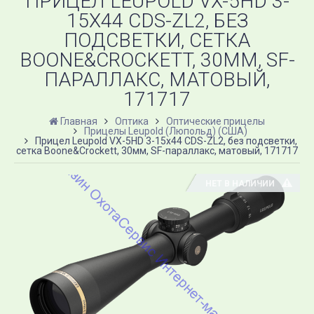
ПРИЦЕЛ LEUPOLD VX-5HD 3-
15X44 CDS-ZL2, БЕЗ
ПОДСВЕТКИ, СЕТКА
BOONE&CROCKETT, 30ММ, SF-
ПАРАЛЛАКС, МАТОВЫЙ,
171717
Главная
Оптика
Оптические прицелы
Прицелы Leupold (Люпольд) (США)
Прицел Leupold VX-5HD 3-15x44 CDS-ZL2, без подсветки,
сетка Boone&Crockett, 30мм, SF-параллакс, матовый, 171717
НЕТ В НАЛИЧИИ