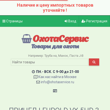
Наличие и цену импортных товаров
уточняйте !
Страницы
Вход
Регистрация
ОхотаСервис
Товары для охоты
Например:
Труба на
Манок
Паста J-B
ПН.- ВСК. C 9-00 до 21-00
Как нас найти в Москве
info@ohotaservice.ru