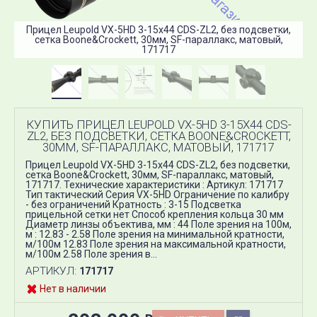
Прицел Leupold VX-5HD 3-15x44 CDS-ZL2, без подсветки,
сетка Boone&Crockett, 30мм, SF-параллакс, матовый,
171717
КУПИТЬ ПРИЦЕЛ LEUPOLD VX-5HD 3-15X44 CDS-
ZL2, БЕЗ ПОДСВЕТКИ, СЕТКА BOONE&CROCKETT,
30ММ, SF-ПАРАЛЛАКС, МАТОВЫЙ, 171717
Прицел Leupold VX-5HD 3-15x44 CDS-ZL2, без подсветки,
сетка Boone&Crockett, 30мм, SF-параллакс, матовый,
171717. Технические характеристики : Артикул: 171717
Тип тактический Серия VX-5HD Ограничение по калибру
- без ограничений Кратность : 3-15 Подсветка
прицельной сетки нет Способ крепления кольца 30 мм
Диаметр линзы объектива, мм : 44 Поле зрения на 100м,
м : 12.83 - 2.58 Поле зрения на минимальной кратности,
м/100м 12.83 Поле зрения на максимальной кратности,
м/100м 2.58 Поле зрения в...
АРТИКУЛ:
171717
Нет в наличии