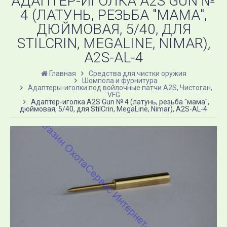
АДАПТЕР-ИГОЛКА A2S GUN​ №
4 (ЛАТУНЬ, РЕЗЬБА "МАМА",
ДЮЙМОВАЯ, 5/40, ДЛЯ
STILCRIN, MEGALINE, NIMAR),
A2S​-AL-4
Главная
Средства для чистки оружия
Шомпола и фурнитура
Адаптеры-иголки под войлочные патчи A2S, Чистоган,
VFG
Адаптер-иголка A2S Gun​ № 4 (латунь, резьба "мама",
дюймовая, 5/40, для StilCrin, MegaLine, Nimar), A2S​-AL-4