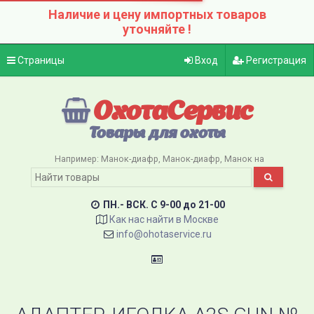
Наличие и цену импортных товаров
уточняйте !
Страницы
Вход
Регистрация
ОхотаСервис
Товары для охоты
Например:
Манок-диафр
Манок-диафр
Манок на
ПН.- ВСК. C 9-00 до 21-00
Как нас найти в Москве
info@ohotaservice.ru