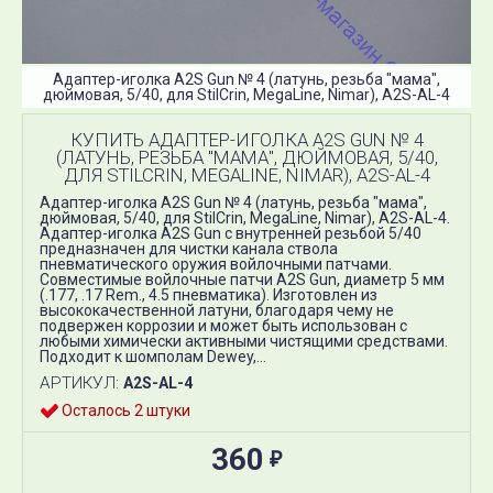
Адаптер-иголка A2S Gun​ № 4 (латунь, резьба "мама",
дюймовая, 5/40, для StilCrin, MegaLine, Nimar), A2S​-AL-4
КУПИТЬ АДАПТЕР-ИГОЛКА A2S GUN​ № 4
(ЛАТУНЬ, РЕЗЬБА "МАМА", ДЮЙМОВАЯ, 5/40,
ДЛЯ STILCRIN, MEGALINE, NIMAR), A2S​-AL-4
Адаптер-иголка A2S Gun № 4 (латунь, резьба "мама",
дюймовая, 5/40, для StilCrin, MegaLine, Nimar), A2S-AL-4.
Адаптер-иголка A2S Gun с внутренней резьбой 5/40
предназначен для чистки канала ствола
пневматического оружия войлочными патчами.
Совместимые войлочные патчи A2S Gun, диаметр 5 мм
(.177, .17 Rem., 4.5 пневматика). ​Изготовлен из
высококачественной латуни, благодаря чему не
подвержен коррозии и может быть использован с
любыми химически активными чистящими средствами.
Подходит к шомполам Dewey,...
АРТИКУЛ:
A2S-AL-4
Осталось 2 штуки
360
₽