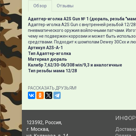
Обзор
Отзывы
Адаптер-иголка A2S Gun № 1 (дюраль, резьба "мам
Адаптер-иголка A2S Gun с внутренней резьбой 12/28
пневматического оружия войлочными патчами. Изго
чему не подвержен коррозии и может быть использ
средствами. Подходит к шомполам Dewey 30Cхх и л
Артикул A2S-A-1
Тип Адаптер-иголка
Материал дюраль
Калибр 7,62/30-06/308 win/9,3 и аналогичные
Тип резьбы мама 12/28
РАССКАЗАТЬ ДРУЗЬЯМ!
ИНФОР
123592
,
Россия
,
г. Москва
,
Доставк
ул. Кулакова, д. 14
,
Оплата