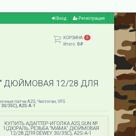
Вход
Регистрация
КОРЗИНА
0
Итого:
0
₽
А" ДЮЙМОВАЯ 12/28 ДЛЯ
очные патчи A2S, Чистоган, VFG
0/35C​), A2S​-A-1
КУПИТЬ АДАПТЕР-ИГОЛКА A2S GUN​ №
1(ДЮРАЛЬ, РЕЗЬБА "МАМА" ДЮЙМОВАЯ
12/28 ДЛЯ DEWEY 30/35C​), A2S​-A-1