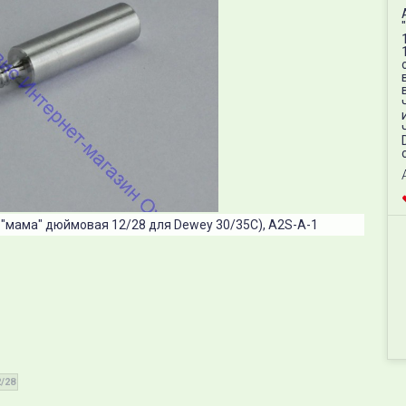
"мама" дюймовая 12/28 для Dewey 30/35C​), A2S​-A-1
2/28