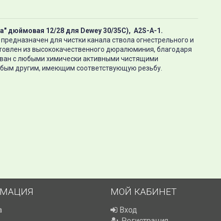
а" дюймовая 12/28 для Dewey 30/35C)
,
A2S
-A-1.
 предназначен для чистки канала ствола огнестрельного и
товлен из высококачественного дюралюминия, благодаря
ован с любыми химически активными чистящими
юбым другим, имеющим соответствующую резьбу.
МАЦИЯ
МОЙ КАБИНЕТ
а
Вход
Регистрация