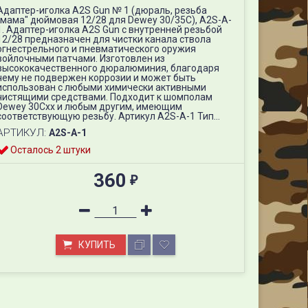
Адаптер-иголка A2S Gun № 1 (дюраль, резьба
"мама" дюймовая 12/28 для Dewey 30/35C), A2S-A-
1. Адаптер-иголка A2S Gun с внутренней резьбой
12/28 предназначен для чистки канала ствола
огнестрельного и пневматического оружия
войлочными патчами. Изготовлен из
высококачественного дюралюминия, благодаря
чему не подвержен коррозии и может быть
использован с любыми химически активными
чистящими средствами. Подходит к шомполам
Dewey 30Cхх и любым другим, имеющим
соответствующую резьбу. Артикул A2S-A-1 Тип...
АРТИКУЛ:
A2S-A-1
Осталось 2 штуки
360
₽
КУПИТЬ