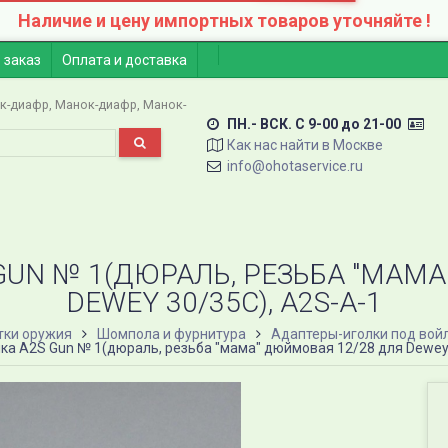
Наличие и цену импортных товаров уточняйте !
 заказ
Оплата и доставка
к-диафр
Манок-диафр
Манок-
ПН.- ВСК. C 9-00 до 21-00
Как нас найти в Москве
info@ohotaservice.ru
UN​ № 1(ДЮРАЛЬ, РЕЗЬБА "МАМ
DEWEY 30/35C​), A2S​-A-1
тки оружия
Шомпола и фурнитура
Адаптеры-иголки под войл
ка A2S Gun​ № 1(дюраль, резьба "мама" дюймовая 12/28 для Dewey 3