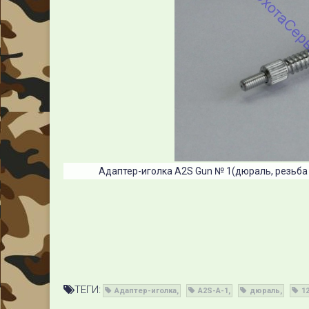
Адаптер-иголка A2S Gun​ № 1(дюраль, резьба 
ТЕГИ:
​Адаптер-иголка
A2S​-A-1
дюраль
1