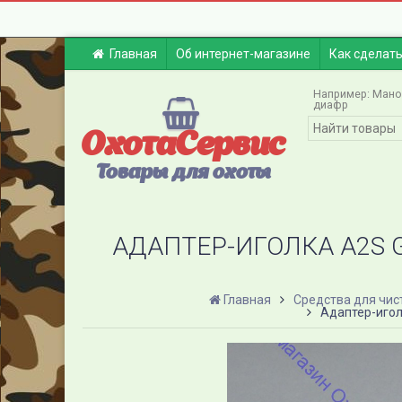
Главная
Об интернет-магазине
Как сделать
Например:
Мано
диафр
ОхотаСервис
Товары для охоты
АДАПТЕР-ИГОЛКА A2S G
Главная
Средства для чис
Адаптер-игол