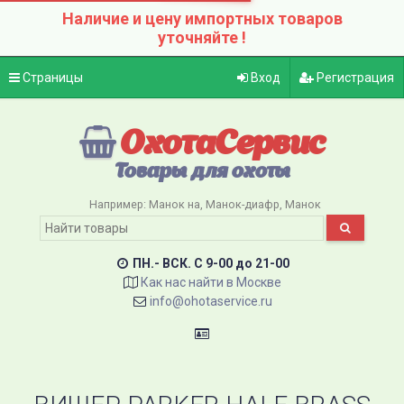
Наличие и цену импортных товаров
уточняйте !
Страницы
Вход
Регистрация
ОхотаСервис
Товары для охоты
Например:
Манок на
Манок-диафр
Манок
ПН.- ВСК. C 9-00 до 21-00
Как нас найти в Москве
info@ohotaservice.ru