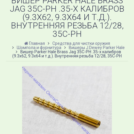
ВИШЕР PARKER HALE BRASS
JAG 35C-PH .35-Х КАЛИБРОВ
(9.3Х62, 9.3Х64 И Т.Д.).
ВНУТРЕННЯЯ РЕЗЬБА 12/28,
35C-PH
Главная
Средства для чистки оружия
Шомпола и фурнитура
Вишеры J.Dewey Parker Hale
Вишер Parker Hale Brass Jag 35C-PH .35-х калибров
(9.3х62, 9.3х64 и т.д.). Внутренняя резьба 12/28, 35C-PH