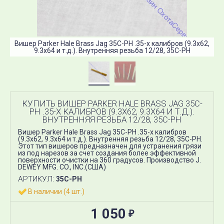
В
Вишер Parker Hale Brass Jag 35C-PH .35-х калибров (9.3х62,
9.3х64 и т.д.). Внутренняя резьба 12/28, 35C-PH
КУПИТЬ ВИШЕР PARKER HALE BRASS JAG 35C-
PH .35-Х КАЛИБРОВ (9.3Х62, 9.3Х64 И Т.Д.).
ВНУТРЕННЯЯ РЕЗЬБА 12/28, 35C-PH
Вишер Parker Hale Brass Jag 35C-PH .35-х калибров
(9.3х62, 9.3х64 и т.д.). Внутренняя резьба 12/28, 35C-PH.
Этот тип вишеров предназначен для устранения грязи
из под нарезов за счет создания более эффективной
поверхности очистки на 360 градусов. Производство J.
DEWEY MFG. CO., INC.(США)
АРТИКУЛ:
35C-PH
В наличии (4 шт.)
1 050
₽