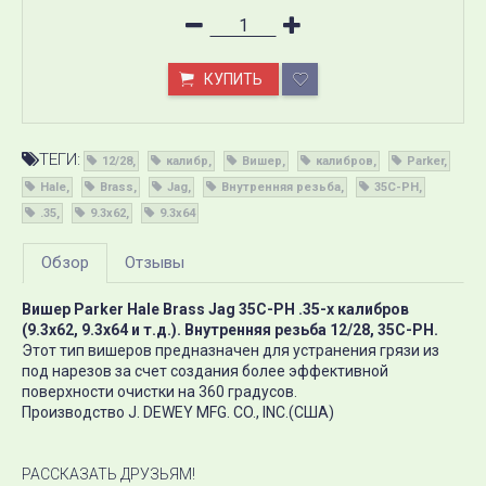
КУПИТЬ
ТЕГИ:
12/28
калибр
Вишер
калибров
Parker
Hale
Brass
Jag
Внутренняя резьба
35C-PH
.35
9.3х62
9.3х64
Обзор
Отзывы
Вишер Parker Hale Brass Jag 35C-PH .35-х калибров
(9.3х62, 9.3х64 и т.д.). Внутренняя резьба 12/28, 35C-PH.
Этот тип вишеров предназначен для устранения грязи из
под нарезов за счет создания более эффективной
поверхности очистки на 360 градусов.
Производство J. DEWEY MFG. CO., INC.(США)
РАССКАЗАТЬ ДРУЗЬЯМ!