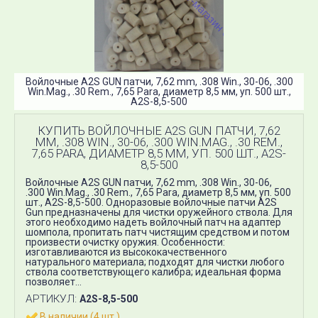
Войлочные A2S GUN патчи, 7,62 mm, .308 Win., 30-06, .300
Win.Mag., .30 Rem., 7,65 Para, диаметр 8,5 мм, уп. 500 шт.,
A2S-8,5-500
КУПИТЬ ВОЙЛОЧНЫЕ A2S GUN ПАТЧИ, 7,62
MM, .308 WIN., 30-06, .300 WIN.MAG., .30 REM.,
7,65 PARA, ДИАМЕТР 8,5 ММ, УП. 500 ШТ., A2S-
8,5-500
Войлочные A2S GUN патчи, 7,62 mm, .308 Win., 30-06,
.300 Win.Mag., .30 Rem., 7,65 Para, диаметр 8,5 мм, уп. 500
шт., A2S-8,5-500. Одноразовые войлочные патчи A2S
Gun предназначены для чистки оружейного ствола. Для
этого необходимо надеть войлочный патч на адаптер
шомпола, пропитать патч чистящим средством и потом
произвести очистку оружия. Особенности:
изготавливаются из высококачественного
натурального материала; подходят для чистки любого
ствола соответствующего калибра; идеальная форма
позволяет...
АРТИКУЛ:
A2S-8,5-500
В наличии (4 шт.)