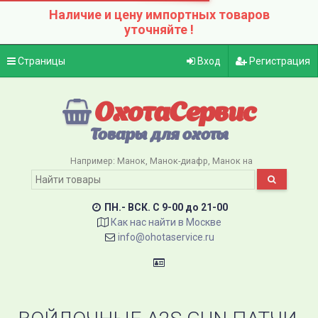
Наличие и цену импортных товаров
уточняйте !
Страницы
Вход
Регистрация
ОхотаСервис
Товары для охоты
Например:
Манок
Манок-диафр
Манок на
ПН.- ВСК. C 9-00 до 21-00
Как нас найти в Москве
info@ohotaservice.ru