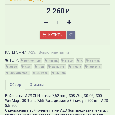
2 260
₽
КУПИТЬ
КАТЕГОРИИ:
A2S
Войлочные патчи
ТЕГИ:
Войлочные
патчи
5-500
7
62 mm
30-06
A2S
Gun
диаметр
A2S-8
.308 Win.
.300 Win.Mag.
.30 Rem.
65 Para
Обзор
Отзывы
Войлочные A2S GUN патчи, 7,62 mm, .308 Win., 30-06, .300
Win.Mag., .30 Rem., 7,65 Para, диаметр 8,5 мм, уп. 500 шт., A2S-
8,5-500.
Одноразовые войлочные патчи A2S Gun предназначены для