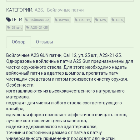
КАТЕГОРИИ:
A2S
Войлочные патчи
ТЕГИ:
Войлочные
патчи
Cal. 12
A2S
Gun
25 шт
A2S-21-25
Обзор
Отзывы
Войлочные A2S GUN патчи, Cal. 12, уп. 25 шт., A2S-21-25.
Одноразовые войлочные патчи A2S Gun предназначены для
чистки оружейного ствола. Для этого необходимо надеть
войлочный патч на адаптер шомпола, пропитать патч
чистящим средством и потом произвести очистку оружия.
Особенности:
изготавливаются из высококачественного натурального
материала;
подходят для чистки любого ствола соответствующего
калибра;
идеальная форма позволяет эффективно очищать ствол;
лучшее соотношение цены и качества;
надёжно удерживаются на адаптер-иголке;
точный и постоянный размер от патча к патчу
универсальность применения: подходят для чистки,