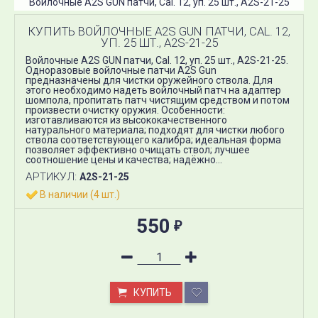
Войлочные A2S GUN патчи, Cal. 12, уп. 25 шт., A2S-21-25
КУПИТЬ ВОЙЛОЧНЫЕ A2S GUN ПАТЧИ, CAL. 12,
УП. 25 ШТ., A2S-21-25
Войлочные A2S GUN патчи, Cal. 12, уп. 25 шт., A2S-21-25.
Одноразовые войлочные патчи A2S Gun
предназначены для чистки оружейного ствола. Для
этого необходимо надеть войлочный патч на адаптер
шомпола, пропитать патч чистящим средством и потом
произвести очистку оружия. Особенности:
изготавливаются из высококачественного
натурального материала; подходят для чистки любого
ствола соответствующего калибра; идеальная форма
позволяет эффективно очищать ствол; лучшее
соотношение цены и качества; надёжно...
АРТИКУЛ:
A2S-21-25
В наличии (4 шт.)
550
₽
КУПИТЬ