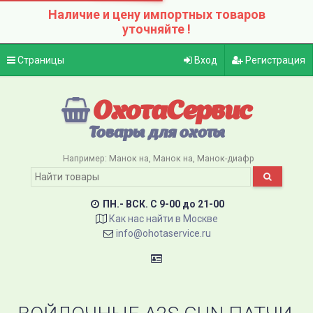
Наличие и цену импортных товаров
уточняйте !
Страницы
Вход
Регистрация
ОхотаСервис
Товары для охоты
Например:
Манок на
Манок на
Манок-диафр
ПН.- ВСК. C 9-00 до 21-00
Как нас найти в Москве
info@ohotaservice.ru