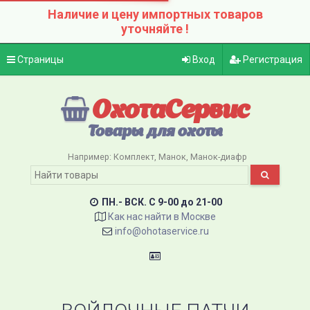
Наличие и цену импортных товаров
уточняйте !
Страницы
Вход
Регистрация
ОхотаСервис
Товары для охоты
Например:
Комплект
Манок
Манок-диафр
ПН.- ВСК. C 9-00 до 21-00
Как нас найти в Москве
info@ohotaservice.ru