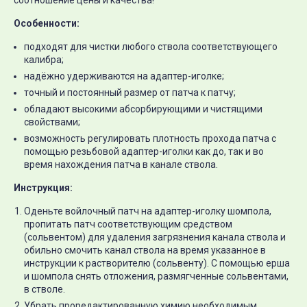
соотношение цены и качества!
Особенности:
подходят для чистки любого ствола соответствующего
калибра;
надёжно удерживаются на адаптер-иголке;
точный и постоянный размер от патча к патчу;
обладают высокими абсорбирующими и чистящими
свойствами;
возможность регулировать плотность прохода патча с
помощью резьбовой адаптер-иголки как до, так и во
время нахождения патча в канале ствола.
Инструкция:
Оденьте войлочный патч на адаптер-иголку шомпола,
пропитать патч соответствующим средством
(сольвентом) для удаления загрязнения канала ствола и
обильно смочить канал ствола на время указанное в
инструкции к растворителю (сольвенту). С помощью ерша
и шомпола снять отложения, размягченные сольвентами,
в стволе.
Убрать проредактированную химию необходимым