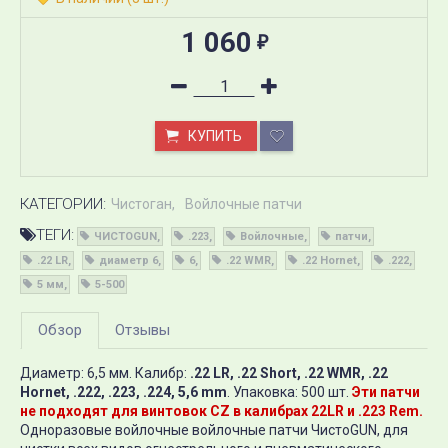
1 060
₽
КУПИТЬ
КАТЕГОРИИ:
Чистоган
Войлочные патчи
ТЕГИ:
ЧИСТОGUN
.223
Войлочные
патчи
.22 LR
диаметр 6
6
.22 WMR
.22 Hornet
.222
5 мм
5-500
Обзор
Отзывы
Диаметр: 6,5 мм. Калибр:
.22 LR, .22 Short, .22 WMR, .22
Hornet, .222, .223, .224, 5,6 mm
. Упаковка: 500 шт.
Эти патчи
не подходят для винтовок CZ в калибрах 22LR и .223 Rem.
Одноразовые войлочные войлочные патчи ЧистоGUN, для