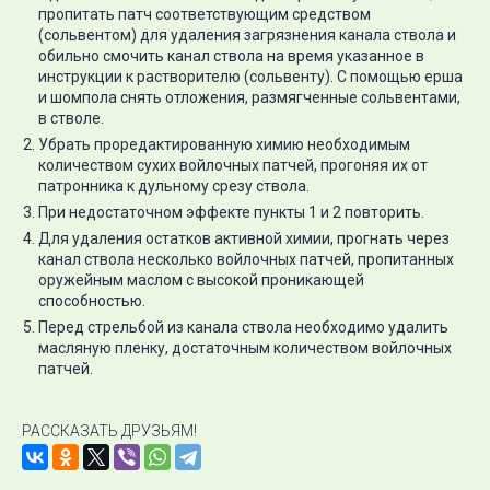
пропитать патч соответствующим средством
(сольвентом) для удаления загрязнения канала ствола и
обильно смочить канал ствола на время указанное в
инструкции к растворителю (сольвенту). С помощью ерша
и шомпола снять отложения, размягченные сольвентами,
в стволе.
Убрать проредактированную химию необходимым
количеством сухих войлочных патчей, прогоняя их от
патронника к дульному срезу ствола.
При недостаточном эффекте пункты 1 и 2 повторить.
Для удаления остатков активной химии, прогнать через
канал ствола несколько войлочных патчей, пропитанных
оружейным маслом с высокой проникающей
способностью.
Перед стрельбой из канала ствола необходимо удалить
масляную пленку, достаточным количеством войлочных
патчей.
РАССКАЗАТЬ ДРУЗЬЯМ!