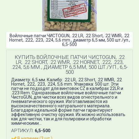
Войлочные патчи ЧИСТОGUN, .22 LR, .22 Short, .22 WMR, .22
Hornet, .222, .223, .224, 5,6 mm., диаметр 6,5 мм, 500 шт./уп.,
6,5-500
КУПИТЬ ВОЙЛОЧНЫЕ ПАТЧИ ЧИСТОGUN, .22
LR, .22 SHORT, .22 WMR, .22 HORNET, .222, .223,
.224, 5,6 MM., ДИАМЕТР 6,5 ММ, 500 ШТ./УП., 6,5-
500
Диаметр: 6,5 мм. Калибр: .22 LR, .22 Short, .22 WMR, .22
Hornet, .222, .223, .224, 5,6 mm. Упаковка: 500 шт. Эти
патчи не подходят для винтовок CZ в калибрах 22LR и
.223 Rem. Одноразовые войлочные войлочные патчи
ЧистоGUN, для чистки всех видов огнестрельного и
пневматического оружия.​ Изготавливаются из
высококачественного натурального материала.
Благодаря идеальной форме патчи гарантируют
эффективную очистку оружия. Их можно использовать
как для чистки, так и для полировки и обработки
химическими...
АРТИКУЛ:
6,5-500
В наличии (3 шт.)