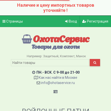
Наличие и цену импортных товаров
уточняйте !
Страницы
Вход
Регистрация
ОхотаСервис
Товары для охоты
Например:
Защитный
Комплект
Манок
ПН.- ВСК. C 9-00 до 21-00
Как нас найти в Москве
info@ohotaservice.ru