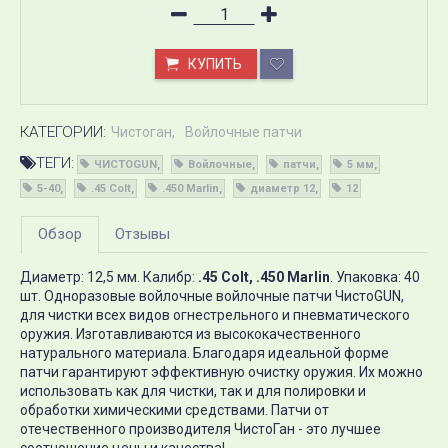
КУПИТЬ
КАТЕГОРИИ:
Чистоган
Войлочные патчи
ТЕГИ:
ЧИСТОGUN
Войлочные
патчи
5 мм
5-40
.45 Colt
.450 Marlin
диаметр 12
12
Обзор
Отзывы
Диаметр: 12,5 мм. Калибр:
.45 Colt, .450 Marlin
. Упаковка: 40
шт. Одноразовые войлочные войлочные патчи ЧистоGUN,
для чистки всех видов огнестрельного и пневматического
оружия. Изготавливаются из высококачественного
натурального материала. Благодаря идеальной форме
патчи гарантируют эффективную очистку оружия. Их можно
использовать как для чистки, так и для полировки и
обработки химическими средствами. Патчи от
отечественного производителя ЧистоГан - это лучшее