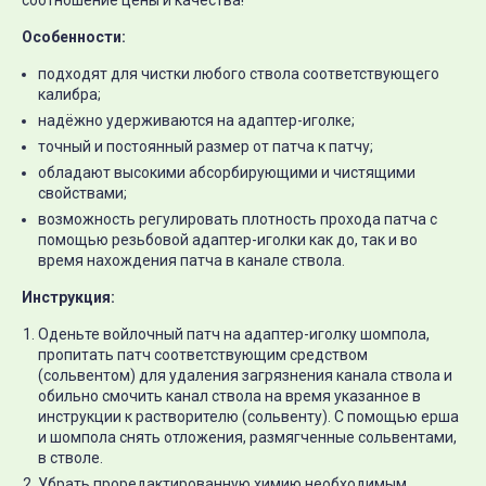
соотношение цены и качества!
Особенности:
подходят для чистки любого ствола соответствующего
калибра;
надёжно удерживаются на адаптер-иголке;
точный и постоянный размер от патча к патчу;
обладают высокими абсорбирующими и чистящими
свойствами;
возможность регулировать плотность прохода патча с
помощью резьбовой адаптер-иголки как до, так и во
время нахождения патча в канале ствола.
Инструкция:
Оденьте войлочный патч на адаптер-иголку шомпола,
пропитать патч соответствующим средством
(сольвентом) для удаления загрязнения канала ствола и
обильно смочить канал ствола на время указанное в
инструкции к растворителю (сольвенту). С помощью ерша
и шомпола снять отложения, размягченные сольвентами,
в стволе.
Убрать проредактированную химию необходимым