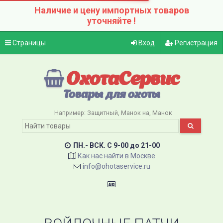
Наличие и цену импортных товаров
уточняйте !
Страницы
Вход
Регистрация
ОхотаСервис
Товары для охоты
Например:
Защитный
Манок на
Манок
ПН.- ВСК. C 9-00 до 21-00
Как нас найти в Москве
info@ohotaservice.ru