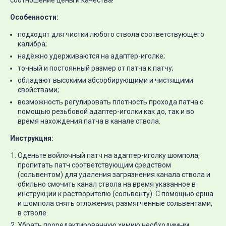
соотношение цены и качества!
Особенности:
подходят для чистки любого ствола соответствующего
калибра;
надёжно удерживаются на адаптер-иголке;
точный и постоянный размер от патча к патчу;
обладают высокими абсорбирующими и чистящими
свойствами;
возможность регулировать плотность прохода патча с
помощью резьбовой адаптер-иголки как до, так и во
время нахождения патча в канале ствола.
Инструкция:
Оденьте войлочный патч на адаптер-иголку шомпола,
пропитать патч соответствующим средством
(сольвентом) для удаления загрязнения канала ствола и
обильно смочить канал ствола на время указанное в
инструкции к растворителю (сольвенту). С помощью ерша
и шомпола снять отложения, размягченные сольвентами,
в стволе.
Убрать проредактированную химию необходимым