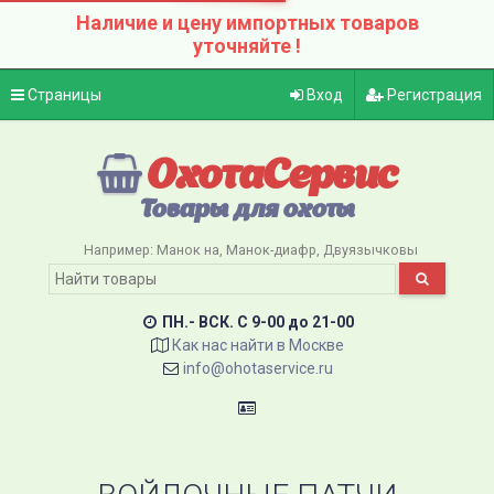
Наличие и цену импортных товаров
уточняйте !
Страницы
Вход
Регистрация
ОхотаСервис
Товары для охоты
Например:
Манок на
Манок-диафр
Двуязычковы
ПН.- ВСК. C 9-00 до 21-00
Как нас найти в Москве
info@ohotaservice.ru