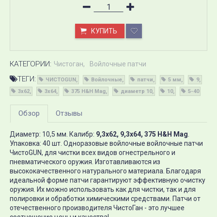
КУПИТЬ
КАТЕГОРИИ:
Чистоган
Войлочные патчи
ТЕГИ:
ЧИСТОGUN
Войлочные
патчи
5 мм
9
3x62
3x64
375 H&H Mag
диаметр 10
10
5-40
Обзор
Отзывы
Диаметр: 10,5 мм. Калибр:
9,3x62, 9,3x64, 375 H&H Mag
.
Упаковка: 40 шт. Одноразовые войлочные войлочные патчи
ЧистоGUN, для чистки всех видов огнестрельного и
пневматического оружия. Изготавливаются из
высококачественного натурального материала. Благодаря
идеальной форме патчи гарантируют эффективную очистку
оружия. Их можно использовать как для чистки, так и для
полировки и обработки химическими средствами. Патчи от
отечественного производителя ЧистоГан - это лучшее