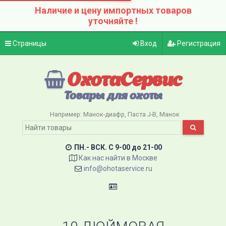
Наличие и цену импортных товаров
уточняйте !
Страницы
Вход
Регистрация
ОхотаСервис
Товары для охоты
Например:
Манок-диафр
Паста J-B
Манок
ПН.- ВСК. C 9-00 до 21-00
Как нас найти в Москве
info@ohotaservice.ru