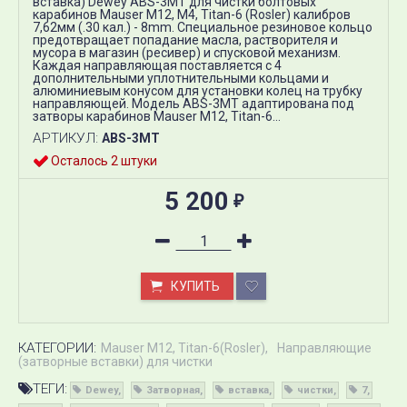
вставка) Dewey ABS-3MT для чистки болтовых
карабинов Mauser М12, М4, Titan-6 (Rosler) калибров
7,62мм (.30 кал.) - 8mm. Специальное резиновое кольцо
предотвращает попадание масла, растворителя и
мусора в магазин (ресивер) и спусковой механизм.
Каждая направляющая поставляется с 4
дополнительными уплотнительными кольцами и
алюминиевым конусом для установки колец на трубку
направляющей. Модель ABS-3MT адаптирована под
затворы карабинов Mauser М12, Titan-6...
АРТИКУЛ:
ABS-3MT
Осталось 2 штуки
5 200
₽
КУПИТЬ
КАТЕГОРИИ:
Mauser М12, Titan-6(Rosler)
Направляющие
(затворные вставки) для чистки
ТЕГИ:
Dewey
Затворная
вставка
чистки
7