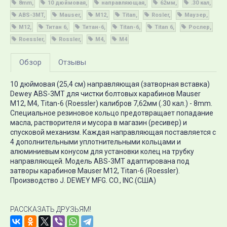
8mm
10 дюймовая
направляющая
62мм
.30 кал
ABS-3MT
Mauser
М12
Titan
Rosler
Маузер
M12
Титан 6
Титан-6
Titan-6
Titan 6
Рослер
Roessler
Rossler
M4
М4
Обзор
Отзывы
10 дюймовая (25,4 см) направляющая (затворная вставка)
Dewey ABS-3MT для чистки болтовых карабинов Mauser
М12, М4, Titan-6 (Roessler) калибров 7,62мм (.30 кал.) - 8mm.
Специальное резиновое кольцо предотвращает попадание
масла, растворителя и мусора в магазин (ресивер) и
спусковой механизм. Каждая направляющая поставляется с
4 дополнительными уплотнительными кольцами и
алюминиевым конусом для установки колец на трубку
направляющей. Модель ABS-3MT адаптирована под
затворы карабинов Mauser М12, Titan-6 (Roessler).
Производство J. DEWEY MFG. CO., INC.(США)
РАССКАЗАТЬ ДРУЗЬЯМ!