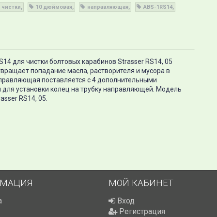
чистки
10 дюймовая
направляющая
ABS-1RS14
4 для чистки болтовых карабинов Strasser RS14, 05
твращает попадание масла, растворителя и мусора в
аправляющая поставляется с 4 дополнительными
для установки колец на трубку направляющей. Модель
sser RS14, 05.
МАЦИЯ
МОЙ КАБИНЕТ
а
Вход
Регистрация