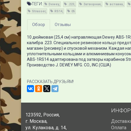
ТЕГИ:
Dewey
.223
Затворная
вставка
Strasser
RS14
05
Обзор
Отзывы
10 дюймовая (25,4 см) направляющая Dewey ABS-1RS1
калибра .223. Специальное резиновое кольцо предо
магазин (ресивер) и спусковой механизм. Каждая н
уплотнительными кольцами и алюминиевым конусом 
ABS-1RS14 адаптирована под затворы карабинов Stra
Производство J. DEWEY MFG. CO., INC.(США)
РАССКАЗАТЬ ДРУЗЬЯМ!
ИНФОР
123592
,
Россия
,
г. Москва
,
Доставк
ул. Кулакова, д. 14
,
Оплата