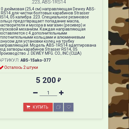
.223, ABS-1RS14
10 дюймовая (25,4 см) направляющая Dewey ABS-
1RS14 для чистки болтовых карабинов Strasser
RS14, 05 калибра .223. Специальное резиновое
кольцо предотвращает попадание масла,
растворителя и мусора в магазин (ресивер) и
спусковой механизм. Каждая направляющая
поставляется с 4 дополнительными
уплотнительными кольцами и алюминиевым
конусом для установки колец на трубку
направляющей. Модель ABS-1RS14 адаптирована
под затворы карабинов Strasser RS14, 05.
Производство J. DEWEY MFG. CO., INC.(США)
АРТИКУЛ:
ABS-1Sako-377
Осталось 2 штуки
дюймовая направляющая Dewey ABS-1RS14 для чистки карабинов St
1RS14
5 200
₽
КУПИТЬ