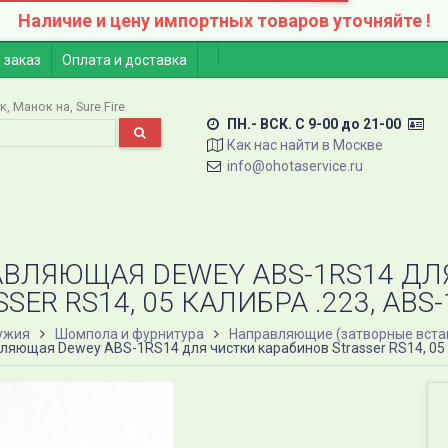
Наличие и цену импортных товаров уточняйте !
 заказ
Оплата и доставка
к
Манок на
Sure Fire
ПН.- ВСК. C 9-00 до 21-00
Как нас найти в Москве
info@ohotaservice.ru
ВЛЯЮЩАЯ DEWEY ABS-1RS14 ДЛ
SER RS14, 05 КАЛИБРА .223, ABS
ужия
Шомпола и фурнитура
Направляющие (затворные встав
яющая Dewey ABS-1RS14 для чистки карабинов Strasser RS14, 05 