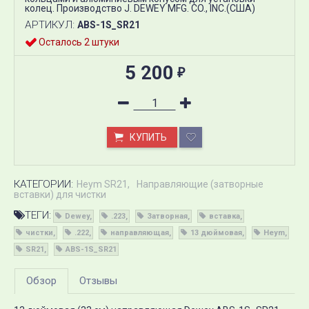
колец. Производство J. DEWEY MFG. CO., INC.(США)
АРТИКУЛ:
ABS-1S_SR21
Осталось 2 штуки
5 200
₽
КУПИТЬ
КАТЕГОРИИ:
Heym SR21
Направляющие (затворные
вставки) для чистки
ТЕГИ:
Dewey
.223
Затворная
вставка
чистки
.222
направляющая
13 дюймовая
Heym
SR21
ABS-1S_SR21
Обзор
Отзывы