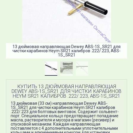
13 дюймовая направляющая Dewey ABS-1S_SR21 для
чистки карабинов Heym SR21 калибров .222/.223, ABS-
1S_SR21
КУПИТЬ 13 ДЮЙМОВАЯ НАПРАВЛЯЮЩАЯ
DEWEY ABS-1S_SR21 ДЛЯ ЧИСТКИ КАРАБИНОВ
HEYM SR21 КАЛИБРОВ .222/.223, ABS-1S_SR21
13 дюймовая (33 см) направляющая Dewey ABS-
1S_SR21 для чистки карабинов Heym SR21 калибров
.222/.223 для болтовых винтовок. Содержит сольвент-
порт. Специальное кольцо предотвращает попадание
масла, растворителя и мусора в магазин (ресивер) и
спусковой механизм. Каждая направляющая
поставляется с 4 дополнительными уплотнительными
кольцами и алюминиевым конусом для установки