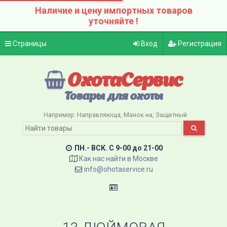
Наличие и цену импортных товаров
уточняйте !
Страницы
Вход
Регистрация
ОхотаСервис
Товары для охоты
Например:
Направляюща
Манок на
Защитный
ПН.- ВСК. C 9-00 до 21-00
Как нас найти в Москве
info@ohotaservice.ru