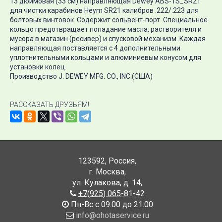
13 дюймовая (33 см) направляющая Dewey ABS-1S_SR21
для чистки карабинов Heym SR21 калибров .222/.223 для
болтовых винтовок. Содержит сольвент-порт. Специальное
кольцо предотвращает попадание масла, растворителя и
мусора в магазин (ресивер) и спусковой механизм. Каждая
направляющая поставляется с 4 дополнительными
уплотнительными кольцами и алюминиевым конусом для
установки колец.
Производство J. DEWEY MFG. CO., INC.(США)
РАССКАЗАТЬ ДРУЗЬЯМ!
123592
,
Россия
,
г. Москва
,
ул. Кулакова, д. 14
,
+7(925) 065-81-42
Пн-Вс с 09:00 до 21:00
info@ohotaservice.ru