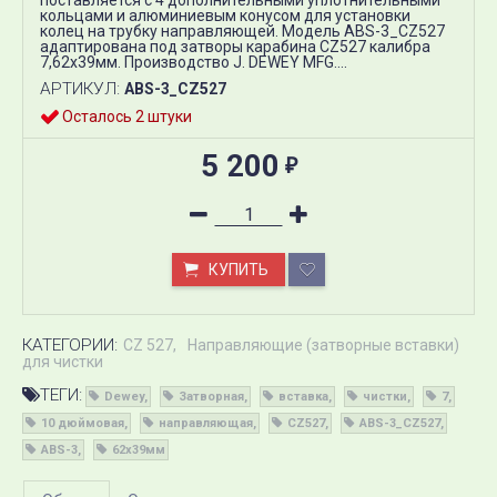
поставляется с 4 дополнительными уплотнительными
кольцами и алюминиевым конусом для установки
колец на трубку направляющей. Модель ABS-3_CZ527
адаптирована под затворы карабина CZ527 калибра
7,62х39мм. Производство J. DEWEY MFG....
АРТИКУЛ:
ABS-3_CZ527
Осталось 2 штуки
5 200
₽
КУПИТЬ
КАТЕГОРИИ:
CZ 527
Направляющие (затворные вставки)
для чистки
ТЕГИ:
Dewey
Затворная
вставка
чистки
7
10 дюймовая
направляющая
CZ527
ABS-3_CZ527
ABS-3
62х39мм