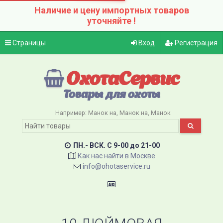
Наличие и цену импортных товаров
уточняйте !
Страницы
Вход
Регистрация
ОхотаСервис
Товары для охоты
Например:
Манок на
Манок на
Манок
ПН.- ВСК. C 9-00 до 21-00
Как нас найти в Москве
info@ohotaservice.ru